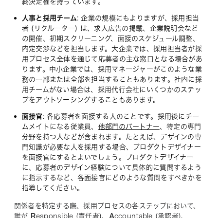
終決定権を持っています。
人事と採用チーム
: 企業の規模にもよりますが、採用担当
者 (リクルーター) は、求人広告の掲載、企業説明会など
の開催、初期スクリーニング、面接のスケジュール調整、
内定交渉などを担当します。大企業では、採用担当者が採
用プロセス全体を通じて応募者の主な窓口となる場合があ
ります。中小企業では、採用マネージャーがこのような業
務の一部または全部を担当することもあります。社内に採
用チームがない場合は、採用代行会社にいくつかのステッ
プをアウトソーシングすることもあります。
面接官
: 各応募者を面接する人のことです。採用後にチー
ムメイトになる従業員、
他部門のパートナー
、特定の専門
分野を持つ人などが含まれます。たとえば、デザインの専
門知識が必要な人を採用する場合、プロダクトデザイナー
を面接官にするとよいでしょう。プロダクトデザイナー
に、応募者のデザイン経験について具体的に質問するよう
に指示するなど、各面接官にどのような質問をすべきかを
指導してください。
関係者を特定する際、採用プロセスの各ステップにおいて、
誰が
R
esponsible (責任者)、
A
ccountable (承認者)、