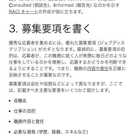
C
onsulted (相談先)、
I
nformed (報告先) なのかを示す
RACI チャート
の作成が役に立ちます。
3. 募集要項を書く
優秀な応募者を集めるには、優れた募集要項 (ジョブディス
クリプション) がカギとなります。最終的に、募集要項の目
的は、応募者が、この職務に就く人が実際に毎日どのような
仕事をしているのかを理解し、応募するかどうかを判断でき
るようにすることです。つまり、職務の
内容や責任
を正確に
反映させることが重要なのです。
募集要項は会社や役割などによって異なりますが、ここで
は、記載すべき主要な要素をいくつかご紹介します。
役職名
仕事の目的
職務内容と責任
必要な資格 (学歴、経験、スキルなど)