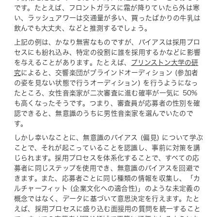
です。たとえば、フロントガラスに霜が降りていたら外は寒
い、ラッシュアワーは交通量が多い、買ったばかりの牛乳は
飲んでも大丈夫、などと推測するでしょう。
上記の例は、かなり無害なものですが、バイアスは採用プロ
セスにも紛れ込み、特定の役割に誰を採用するかなどに影響
を与えることがあります。たとえば、
プリンストン大学の研
究
によると、交響楽団がブラインドオーディション (参加者
の姿を見ない状態で行うオーディション) を行うようになっ
たところ、女性音楽家が二次審査に進む確率が一気に 50%
も高くなったそうです。つまり、審査員が応募者の性別を確
認できると、無意識のうちに男性音楽家を選んでいたので
す。
しかし幸いなことに、無意識のバイアス (偏見) について学ぶ
ことで、それが起こっていることを認識し、事前に対策を講
じられます。採用プロセスを体系化することで、すべての応
募者に同じステップを使用でき、無意識のバイアスを回避で
きます。また、応募者ごとに同じ種類の情報を収集し、「カ
ルチャーフィット (企業文化への適合性)」のような未定義の
概念ではなく、データに基づいて意思決定を行えます。たと
えば、採用プロセスに盛り込む面接用の質問を統一すること