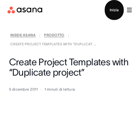
Contatta le vendite
Inizia
INSIDE ASANA
PRODOTTO
|
|
CREATE PROJECT TEMPLATES WITH “DUPLICAT ...
Create Project Templates with
“Duplicate project”
5 dicembre 2011
1
minuti di lettura