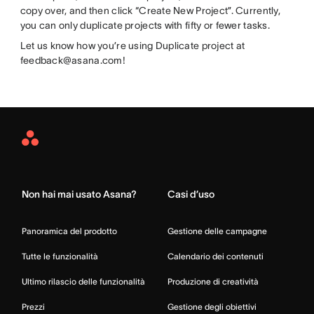
copy over, and then click “Create New Project”. Currently,
you can only duplicate projects with fifty or fewer tasks.
Let us know how you’re using Duplicate project at
feedback@asana.com!
Asana
Home
Non hai mai usato Asana?
Casi d’uso
Panoramica del prodotto
Gestione delle campagne
Tutte le funzionalità
Calendario dei contenuti
Ultimo rilascio delle funzionalità
Produzione di creatività
Prezzi
Gestione degli obiettivi