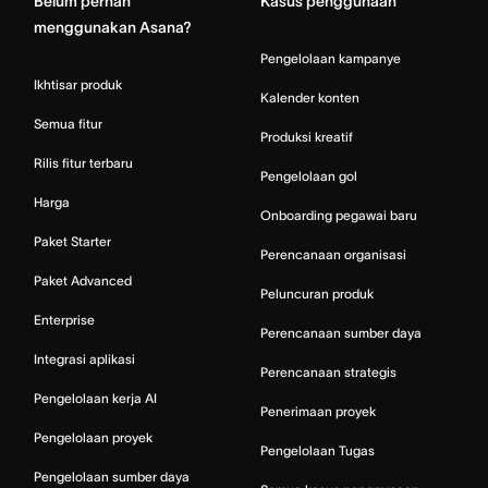
Belum pernah
Kasus penggunaan
menggunakan Asana?
Pengelolaan kampanye
Ikhtisar produk
Kalender konten
Semua fitur
Produksi kreatif
Rilis fitur terbaru
Pengelolaan gol
Harga
Onboarding pegawai baru
Paket Starter
Perencanaan organisasi
Paket Advanced
Peluncuran produk
Enterprise
Perencanaan sumber daya
Integrasi aplikasi
Perencanaan strategis
Pengelolaan kerja AI
Penerimaan proyek
Pengelolaan proyek
Pengelolaan Tugas
Pengelolaan sumber daya