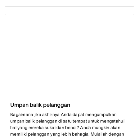
Umpan balik pelanggan
Bagaimana jika akhirnya Anda dapat mengumpulkan
umpan balik pelanggan di satu tempat untuk mengetahui
hal yang mereka sukai dan benci? Anda mungkin akan
memiliki pelanggan yang lebih bahagia. Mulailah dengan