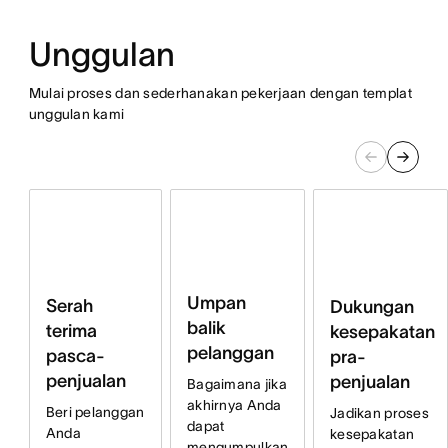
Unggulan
Mulai proses dan sederhanakan pekerjaan dengan templat
unggulan kami
Umpan
Serah
Dukungan
balik
terima
kesepakatan
pelanggan
pasca-
pra-
penjualan
penjualan
Bagaimana jika
akhirnya Anda
Beri pelanggan
Jadikan proses
dapat
Anda
kesepakatan
mengumpulkan