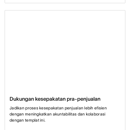
Dukungan kesepakatan pra-penjualan
Jadikan proses kesepakatan penjualan lebih efisien
dengan meningkatkan akuntabilitas dan kolaborasi
dengan templat ini.