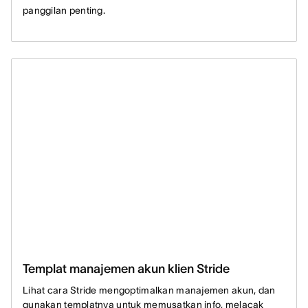
panggilan penting.
Templat manajemen akun klien Stride
Lihat cara Stride mengoptimalkan manajemen akun, dan
gunakan templatnya untuk memusatkan info, melacak