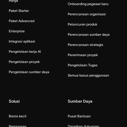
Harga
Onboarding pegawai baru
Paket Starter
Perencanaan organisasi
Paket Advanced
Peluncuran produk
Enterprise
Perencanaan sumber daya
Integrasi aplikasi
Perencanaan strategis
Pengelolaan kerja AI
Penerimaan proyek
Pengelolaan proyek
Pengelolaan Tugas
Pengelolaan sumber daya
Semua kasus penggunaan
Solusi
Sumber Daya
Bisnis kecil
Pusat Bantuan
Pemasaran
Dapatkan dukungan