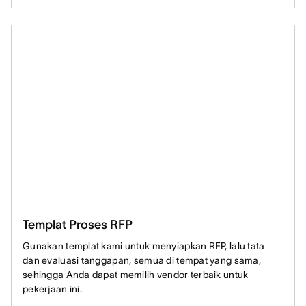
Templat Proses RFP
Gunakan templat kami untuk menyiapkan RFP, lalu tata
dan evaluasi tanggapan, semua di tempat yang sama,
sehingga Anda dapat memilih vendor terbaik untuk
pekerjaan ini.