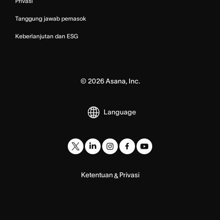
Privasi
Tanggung jawab pemasok
Keberlanjutan dan ESG
©
2026
Asana, Inc.
Language
Ketentuan
Privasi
&