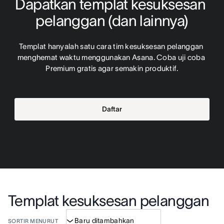
Dapatkan templat kesuksesan 
pelanggan (dan lainnya)
Templat hanyalah satu cara tim kesuksesan pelanggan 
menghemat waktu menggunakan Asana. Coba uji coba 
Premium gratis agar semakin produktif.
Daftar
Templat kesuksesan pelanggan
SORTIR MENURUT