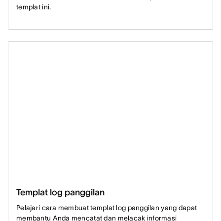
templat ini.
Templat log panggilan
Pelajari cara membuat templat log panggilan yang dapat
membantu Anda mencatat dan melacak informasi