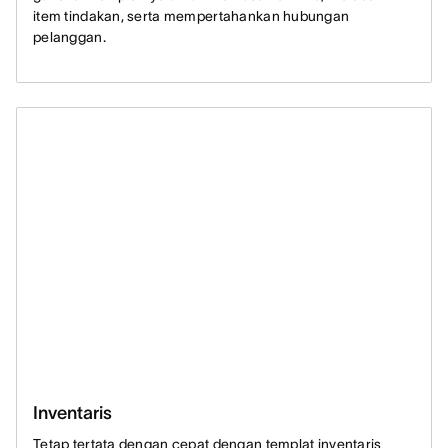
item tindakan, serta mempertahankan hubungan
pelanggan.
Inventaris
Tetap tertata dengan cepat dengan templat inventaris