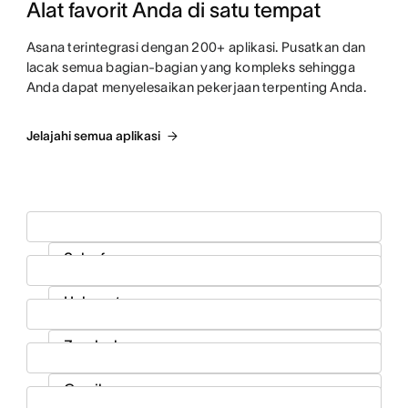
Alat favorit Anda di satu tempat
Asana terintegrasi dengan 200+ aplikasi. Pusatkan dan
lacak semua bagian-bagian yang kompleks sehingga
Anda dapat menyelesaikan pekerjaan terpenting Anda.
Jelajahi semua aplikasi