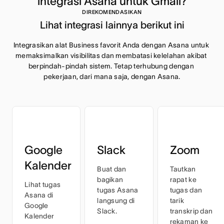
integrasi Asana untuk Gmail?
DIREKOMENDASIKAN
Lihat integrasi lainnya berikut ini
Integrasikan alat Business favorit Anda dengan Asana untuk 
memaksimalkan visibilitas dan membatasi kelelahan akibat 
berpindah-pindah sistem. Tetap terhubung dengan 
pekerjaan, dari mana saja, dengan Asana.
Google
Slack
Zoom
Kalender
Buat dan
Tautkan
bagikan
rapat ke
Lihat tugas
tugas Asana
tugas dan
Asana di
langsung di
tarik
Google
Slack.
transkrip dan
Kalender
rekaman ke