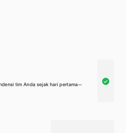
A
ndensi tim Anda sejak hari pertama—
s
a
n
a
,
F