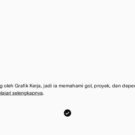
oleh Grafik Kerja, jadi ia memahami gol, proyek, dan depe
lajari selengkapnya
.
S
m
a