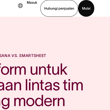
Masuk
Hubungi penjualan
Mulai
hat demo
Unduh aplikasi
SANA VS. SMARTSHEET
form untuk 
an lintas tim 
ng modern