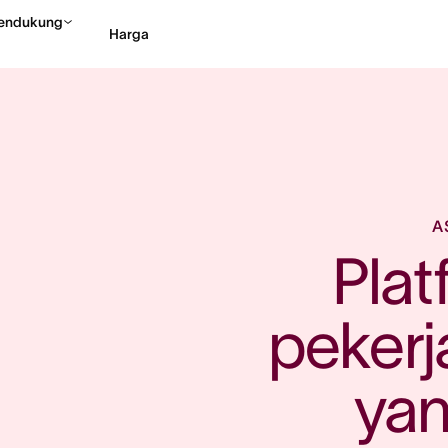
endukung
Harga
Hubungi penjualan
Li
A
Plat
pekerja
ya