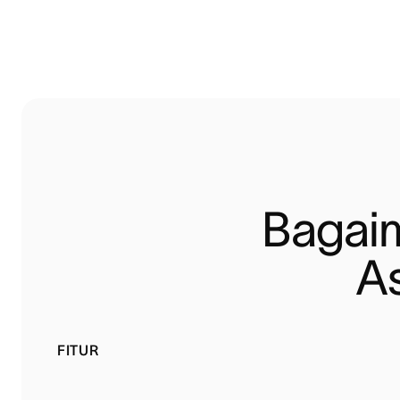
Bagaim
A
FITUR