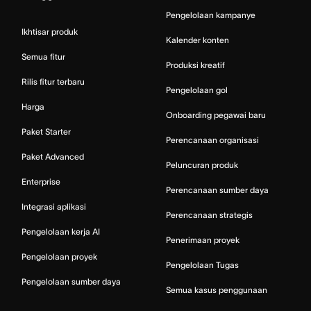
Pengelolaan kampanye
Ikhtisar produk
Kalender konten
Semua fitur
Produksi kreatif
Rilis fitur terbaru
Pengelolaan gol
Harga
Onboarding pegawai baru
Paket Starter
Perencanaan organisasi
Paket Advanced
Peluncuran produk
Enterprise
Perencanaan sumber daya
Integrasi aplikasi
Perencanaan strategis
Pengelolaan kerja AI
Penerimaan proyek
Pengelolaan proyek
Pengelolaan Tugas
Pengelolaan sumber daya
Semua kasus penggunaan