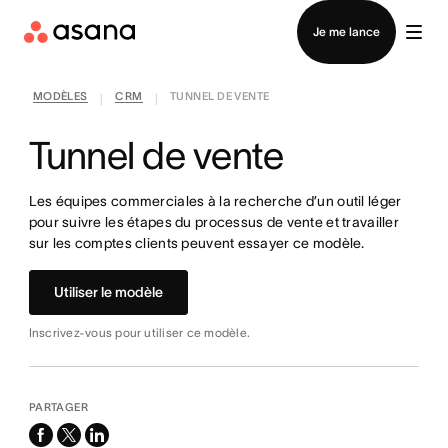
Contacter le service commercial
Je me lance
MODÈLES
CRM
TUNNEL DE VENTE
|
|
Tunnel de vente
Les équipes commerciales à la recherche d’un outil léger
pour suivre les étapes du processus de vente et travailler
sur les comptes clients peuvent essayer ce modèle.
Utiliser le modèle
Inscrivez-vous pour utiliser ce modèle.
PARTAGER
facebook
x-
linkedin