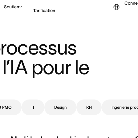
Conne
Soutien
Tarification
Contacter le service c
rocessus 
’IA pour le 
et PMO
IT
Design
RH
Ingénierie prod