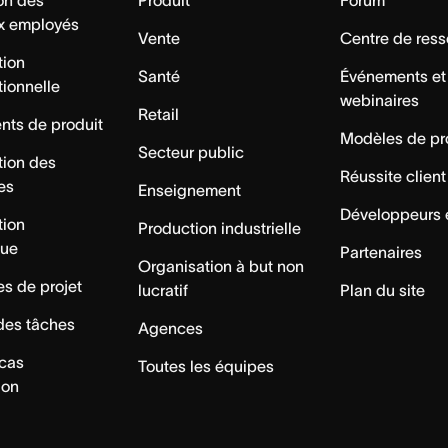
ion des
Produit
Forum
x employés
Vente
Centre de res
tion
Santé
Événements et
tionnelle
webinaires
Retail
ts de produit
Modèles de pr
Secteur public
tion des
Réussite client
es
Enseignement
Développeurs 
tion
Production industrielle
que
Partenaires
Organisation à but non
s de projet
lucratif
Plan du site
des tâches
Agences
 cas
Toutes les équipes
ion