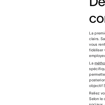
Dé
co
La premi
clairs. S
vous ren
fidélise
employeu
La
méth
spécifiq
permetten
posterior
objectif 
Reliez v
Selon le 
sociaux, 