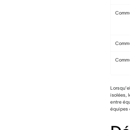
Commun
Commu
Commun
Lorsqu'e
isolées,
entre équ
équipes c