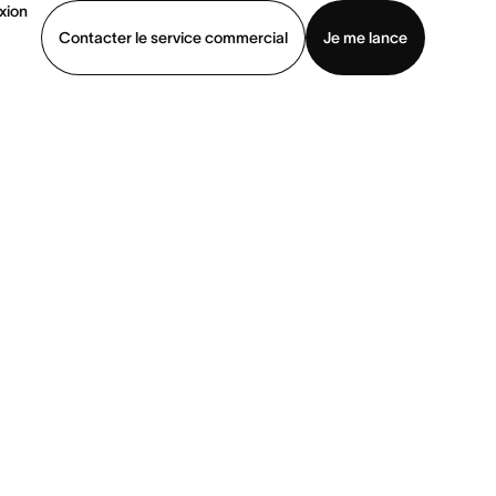
xion
Contacter le service commercial
Je me lance
ommercial
Voir une démo
Télécharger l’application