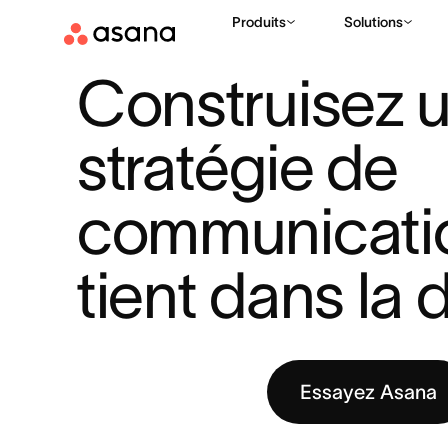
Produits
Solutions
RESSOURCES
GESTION DE PROJET
CONSTRUISEZ UNE ST
|
|
Construisez u
stratégie de 
communicatio
tient dans la 
Essayez Asana