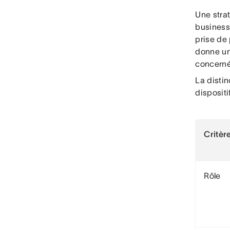
Une stra
business,
prise de 
donne un
concerné
La distin
dispositi
Critèr
Rôle