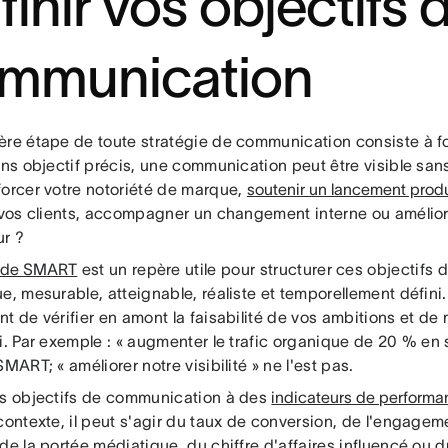
finir vos objectifs 
mmunication
ère étape de toute stratégie de communication consiste à fo
ans objectif précis, une communication peut être visible sans
forcer votre notoriété de marque,
soutenir un lancement produ
r vos clients, accompagner un changement interne ou amélio
r ?
ode SMART
est un repère utile pour structurer ces objectifs
ue, mesurable, atteignable, réaliste et temporellement défin
t de vérifier en amont la faisabilité de vos ambitions et de 
i. Par exemple : « augmenter le trafic organique de 20 % en 
SMART; « améliorer notre visibilité » ne l'est pas.
os objectifs de communication à des
indicateurs de performa
contexte, il peut s'agir du taux de conversion, de l'engagem
de la portée médiatique, du chiffre d'affaires influencé ou