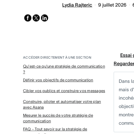
Lydia Rajteric
9 juillet 2026
facebook
x-
linkedin
twitter
Essai 
ACCÉDER DIRECTEMENT À UNE SECTION
Regarder
Qu'est-ce qu'une stratégie de communication
?
Définir vos objectifs de communication
Dans l
mais d
Cibler vos publics et construire vos messages
incohé
Construire, piloter et automatiser votre plan
object
avec Asana
montre 
Mesurer le succès de votre stratégie de
communication
commun
FAQ - Tout savoir sur la stratégie de