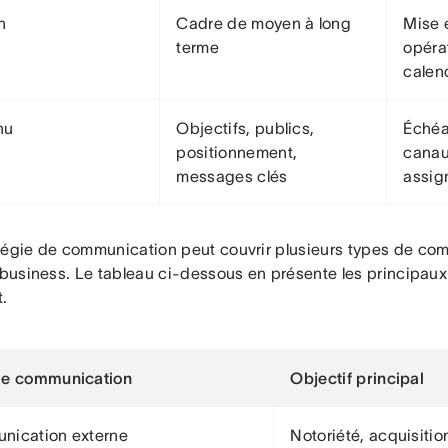
n
Cadre de moyen à long
Mise 
terme
opérat
calen
nu
Objectifs, publics,
Échéa
positionnement,
canau
messages clés
assig
tégie de communication peut couvrir plusieurs types de com
 business. Le tableau ci-dessous en présente les principaux 
.
de communication
Objectif principal
nication externe
Notoriété, acquisition