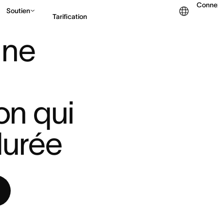
Conne
Soutien
Tarification
RATÉGIE DE COMMUNICAT ...
ne 
Contacter le service c
n qui 
durée