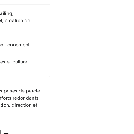
iling,
l, création de
positionnement
pes
et
culture
s prises de parole
fforts redondants
ion, direction et