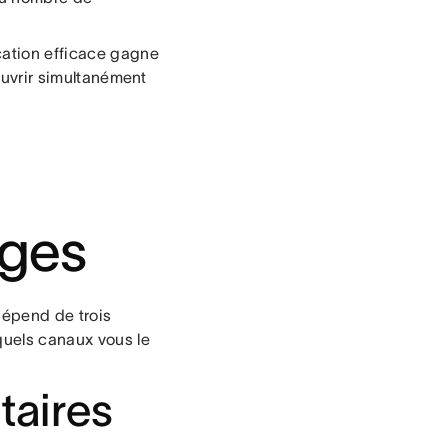
cation efficace gagne
couvrir simultanément
ages
dépend de trois
 quels canaux vous le
itaires