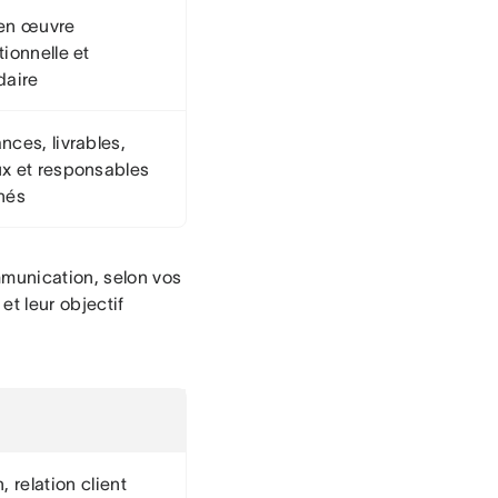
en œuvre
ionnelle et
daire
nces, livrables,
x et responsables
nés
munication, selon vos
et leur objectif
, relation client