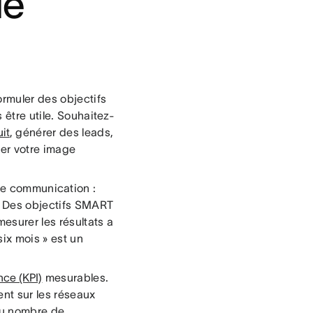
de
rmuler des objectifs
 être utile. Souhaitez-
it
, générer des leads,
rer votre image
 de communication :
i. Des objectifs SMART
mesurer les résultats a
six mois » est un
nce (KPI)
mesurables.
ent sur les réseaux
 du nombre de