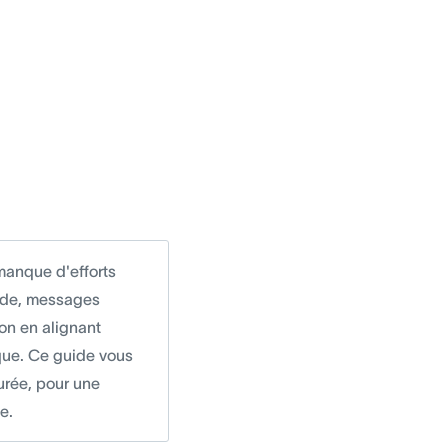
manque d'efforts
cade, messages
on en alignant
que. Ce guide vous
urée, pour une
e.