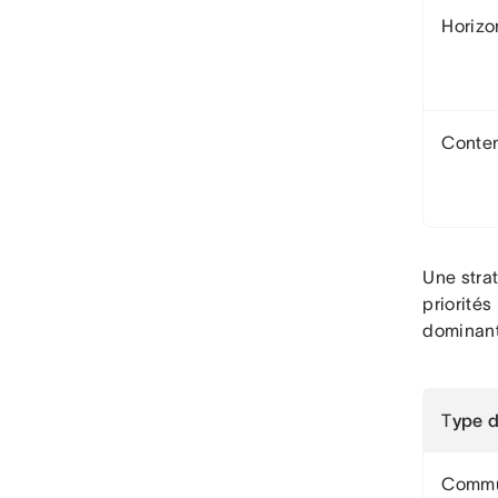
Horizo
Conte
Une stra
priorités
dominant
T
ype 
Commu