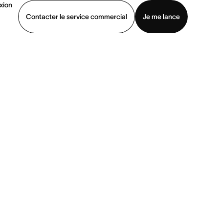
xion
Contacter le service commercial
Je me lance
ommercial
Voir une démo
Télécharger l’application