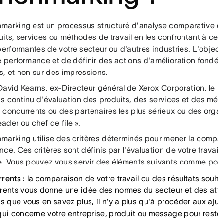
marking est un processus structuré d'analyse comparative q
uits, services ou méthodes de travail en les confrontant à c
performantes de votre secteur ou d'autres industries. L'object
e performance et de définir des actions d'amélioration fon
s, et non sur des impressions.
David Kearns, ex-Directeur général de Xerox Corporation, le
s continu d'évaluation des produits, des services et des m
 concurrents ou des partenaires les plus sérieux ou des or
der ou chef de file ».
marking utilise des critères déterminés pour mener la comp
ce. Ces critères sont définis par l'évaluation de votre trava
e. Vous pouvez vous servir des éléments suivants comme po
rents
: la comparaison de votre travail ou des résultats sou
rents vous donne une idée des normes du secteur et des att
is que vous en savez plus, il n'y a plus qu'à procéder aux a
qui concerne votre entreprise, produit ou message pour reste