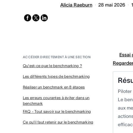
Alicia Raeburn
28 mai 2026
facebook
x-
linkedin
twitter
Essai 
ACCÉDER DIRECTEMENT À UNE SECTION
Regarder
Qu'est-ce que le benchmarking ?
Les différents types de benchmarking
Rés
Réaliser un benchmark en 8 étapes
Pilote
Les erreurs courantes à éviter dans un
Le ben
benchmark
aux mei
FAQ - Tout savoir sur le benchmarking
action
Ce qu'il faut retenir sur le benchmarking
efficac