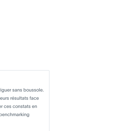
viguer sans boussole.
eurs résultats face
er ces constats en
e benchmarking