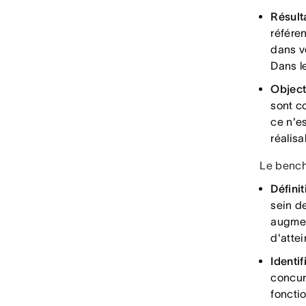
Résult
référen
dans 
Dans le
Object
sont c
ce n'es
réalisa
Le bench
Définit
sein d
augmen
d'atte
Identif
concurr
fonctio