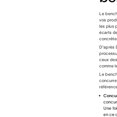
Le bench
vos prod
les plus 
écarts d
concrète
D'après 
processu
ceux des
comme lea
Le bench
concurren
référenc
Concur
concur
Une fo
en ce 