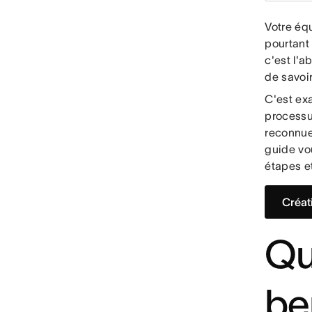
Votre équ
pourtant
c'est l'
de savoir
C'est ex
processu
reconnue
guide vo
étapes et
Créat
Qu
be