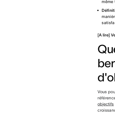
même 
Défini
manièr
satisfa
[A lire] 
Que
ben
d'o
Vous pouv
référence
objectifs
croissan