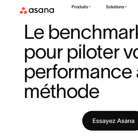
Produits
Solutions
RESSOURCES
STRATÉGIE COMMERCIALE
LE BENCHMARK
|
|
Le benchmark
pour piloter vo
performance 
méthode
Essayez Asana