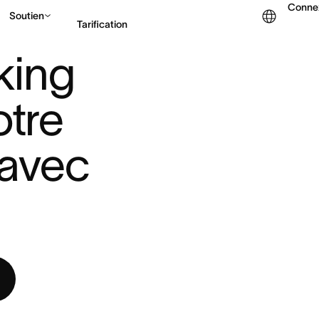
Conne
Soutien
Tarification
ING POUR PILOTER VOTRE PERF ...
ing 
Contacter le service c
tre 
avec 