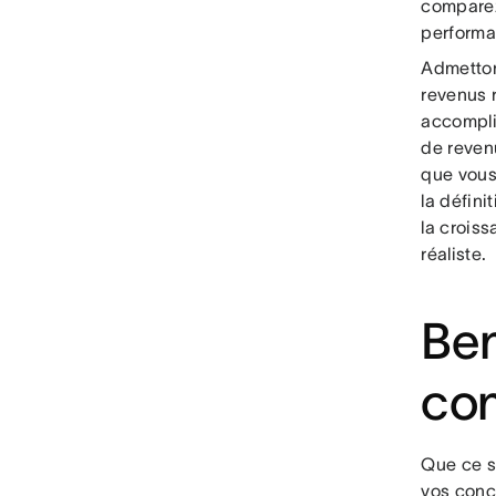
comparez 
performa
Admetto
revenus r
accomplir
de reven
que vous
la défini
la crois
réaliste.
Ben
con
Que ce s
vos conc