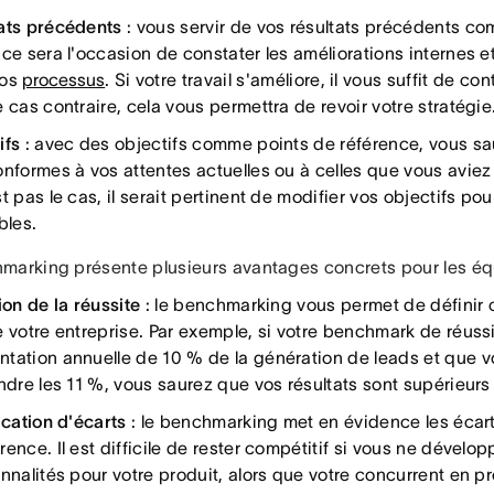
ats précédents
: vous servir de vos résultats précédents c
ce sera l'occasion de constater les améliorations internes et 
vos
processus
. Si votre travail s'améliore, il vous suffit de co
 cas contraire, cela vous permettra de revoir votre stratégie
ifs
: avec des objectifs comme points de référence, vous sau
onformes à vos attentes actuelles ou à celles que vous aviez
t pas le cas, il serait pertinent de modifier vos objectifs pou
bles.
marking présente plusieurs avantages concrets pour les éq
ion de la réussite
: le benchmarking vous permet de définir c
e votre entreprise. Par exemple, si votre benchmark de réuss
tation annuelle de 10 % de la génération de leads et que 
indre les 11 %, vous saurez que vos résultats sont supérieurs
ication d'écarts
: le benchmarking met en évidence les écart
ence. Il est difficile de rester compétitif si vous ne dévelo
nnalités pour votre produit, alors que votre concurrent en pr