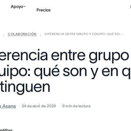
Apoyo
Precios
COLABORACIÓN
DIFERENCIA ENTRE GRUPO Y EQUIPO: QUÉ SO ...
Contactar a Ventas
V
|
|
ferencia entre grupo
uipo: qué son y en 
stinguen
m Asana
24 de abril de 2026
9
min de lectura
ntillas