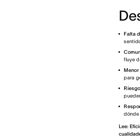
Des
Falta 
sentid
Comuni
fluye 
Menor 
para g
Riesgo
pueden
Respon
dónde 
Lee: Efic
cualidad