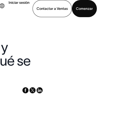
Iniciar sesión
Contactar a Ventas
Comenzar
er demo
Descargar la aplicación
 y
qué se
facebook
x-
linkedin
twitter