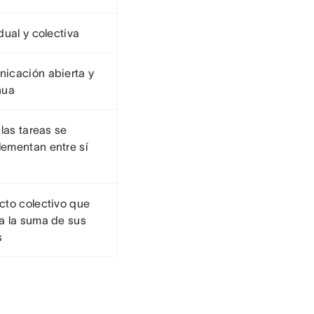
dual y colectiva
icación abierta y
nua
 las tareas se
ementan entre sí
cto colectivo que
a la suma de sus
s