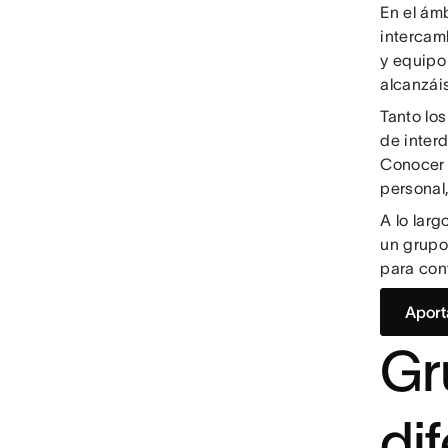
En el ám
intercam
y equipo
alcanzáis
Tanto lo
de inter
Conocer 
personal
A lo larg
un grupo
para con
Aport
Gr
di