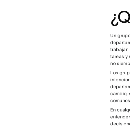
¿Q
Un grupo
departam
trabajan
tareas y 
no siemp
Los grup
intencio
departam
cambio, 
comunes,
En cualq
entender
decision