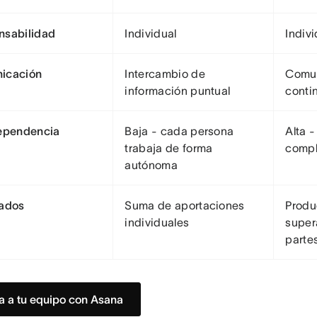
nsabilidad
Individual
Indivi
icación
Intercambio de
Comun
información puntual
conti
dependencia
Baja - cada persona
Alta -
trabaja de forma
compl
autónoma
tados
Suma de aportaciones
Produ
individuales
super
parte
ra a tu equipo con Asana