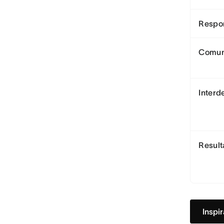
Respo
Comun
Inter
Resul
Inspi