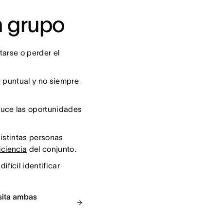
n grupo
arse o perder el
r puntual y no siempre
uce las oportunidades
istintas personas
iciencia
del conjunto.
fícil identificar
esita ambas