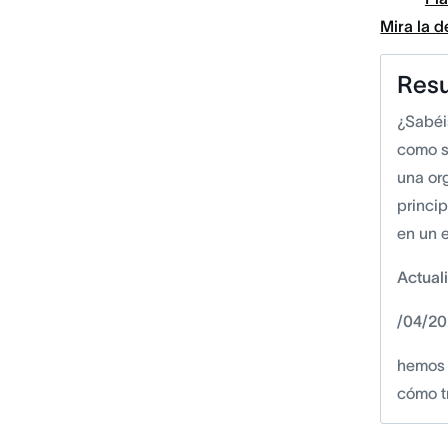
Mira la 
Res
¿Sabéi
como s
una or
princi
en un 
Actual
/04/20
hemos 
cómo t