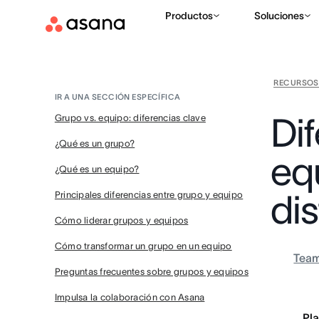
Productos
Soluciones
RECURSOS
IR A UNA SECCIÓN ESPECÍFICA
Di
Grupo vs. equipo: diferencias clave
¿Qué es un grupo?
eq
¿Qué es un equipo?
di
Principales diferencias entre grupo y equipo
Cómo liderar grupos y equipos
Cómo transformar un grupo en un equipo
Tea
Preguntas frecuentes sobre grupos y equipos
Impulsa la colaboración con Asana
Pla