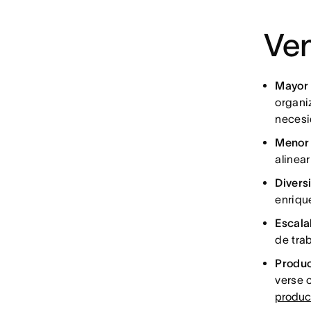
Ven
Mayor 
organi
necesi
Menor 
alinea
Divers
enriqu
Escala
de trab
Produc
verse 
produc