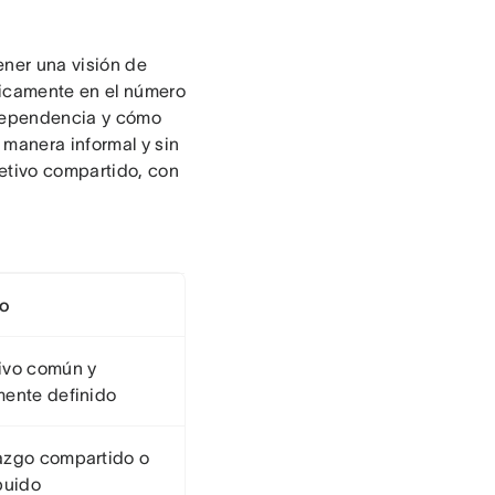
ener una visión de
nicamente en el número
rdependencia y cómo
manera informal y sin
jetivo compartido, con
o
ivo común y
mente definido
azgo compartido o
buido