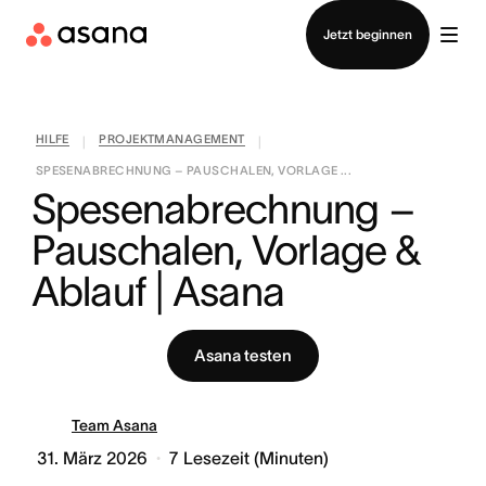
Vertrieb kontaktieren
Jetzt beginnen
HILFE
PROJEKTMANAGEMENT
|
|
SPESENABRECHNUNG – PAUSCHALEN, VORLAGE ...
Spesenabrechnung – 
Pauschalen, Vorlage & 
Ablauf | Asana
Asana testen
Team Asana
31. März 2026
7
Lesezeit (Minuten)