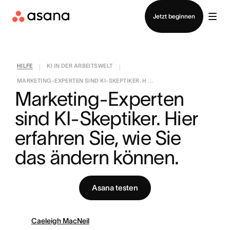
Vertrieb kontaktieren
Jetzt beginnen
HILFE
KI IN DER ARBEITSWELT
|
|
MARKETING-EXPERTEN SIND KI-SKEPTIKER. H ...
Marketing-Experten 
sind KI-Skeptiker. Hier 
erfahren Sie, wie Sie 
das ändern können.
Asana testen
Caeleigh MacNeil