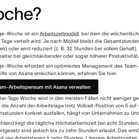
che?
ge-Woche ist ein
Arbeitszeitmodell
, bei dem die wöchentliche
f Tage verteilt wird. Je nach Modell bleibt die Gesamtstunden
n) oder wird reduziert (z. B. 32 Stunden bei vollem Gehalt). Z
beiter bei gleichbleibender oder sogar höherer Produktivität
ge-Woche erfordert ein optimiertes Management des Team-
ilfe von Asana erreichen können, erfahren Sie hier:
eam-Arbeitspensum mit Asana verwalten
Vier-Tage Woche wird in den meisten Fällen nicht weniger ge
 die Anzahl der Arbeitstage trotz Vollzeit-Position von 5 auf 
itsstunden konkret ausfallen, hängt von Unternehmen zu Un
hland liegt die tägliche Höchstarbeitszeit bei acht Stunden,
eitgesetz sind jedoch bis zu zehn Stunden erlaubt. Das ermö
t vier Arbeitstagen à zehn Stunden. Längere Arbeitszeiten 