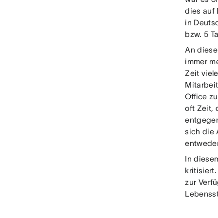
dies auf
in Deuts
bzw. 5 T
An diese
immer me
Zeit viel
Mitarbei
Office
zu
oft Zeit
entgegen
sich die
entweder
In diese
kritisie
zur Verfü
Lebensst