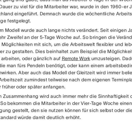
 Dauer zu viel für die Mitarbeiter war, wurde in den 1960-er
chland eingeführt. Demnach wurde die wöchentliche Arbeits
age festgelegt.
m Modell wurde auch lange nichts verändert. Seit einigen J
hr Zweifel an der 5-Tage Woche auf. So bringen die Verän
e Möglichkeiten mit sich, um die Arbeitswelt flexibler und le
ter zu gestalten. Dies beinhaltet zum Beispiel die Möglichke
 arbeiten, oder gänzlich auf
Remote Work
umzusteigen. Dadu
, die man fürs Pendeln benötigt, oder kann einem arbeitsbed
wirken. Aber auch das Modell der Gleitzeit wird immer beli
 Arbeitszeit zumindest teilweise nach dem eigenen Terminpl
 früher oder später anfangen.
m Zusammenhang wird auch immer mehr die Sinnhaftigkeit
rt. So bekommen die Mitarbeiter in der Vier-Tage Woche einen
gung gestellt, den sie nutzen können für sich selbst oder die
andard würde damit deutlich erhöht.