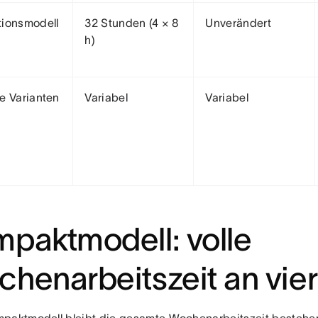
ionsmodell
32 Stunden (4 × 8
Unverändert
h)
e Varianten
Variabel
Variabel
paktmodell: volle
henarbeitszeit an vie