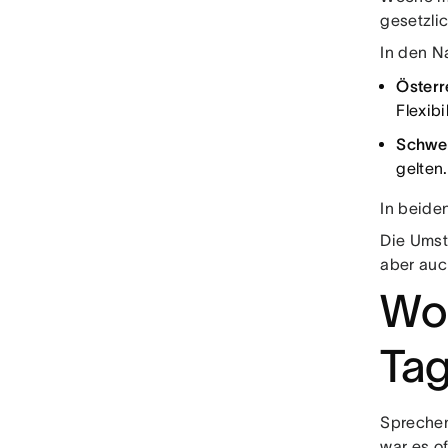
gesetzlic
In den N
Österr
Flexibi
Schwei
gelten.
In beide
Die Umst
aber auc
Woh
Ta
Sprechen
war es o