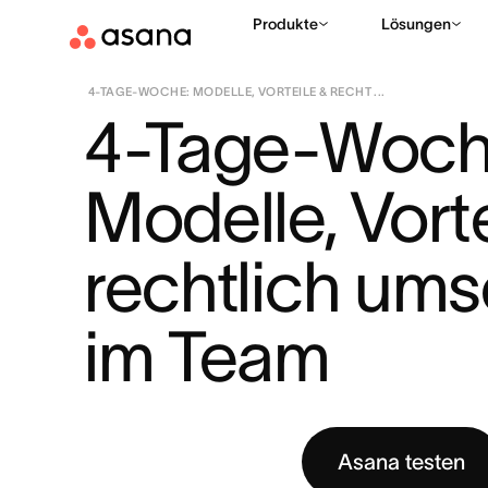
Produkte
Lösungen
HILFE
HYBRIDE UND ORTSUNABHÄNGIGE ARBEIT
|
|
4-TAGE-WOCHE: MODELLE, VORTEILE & RECHT ...
4-Tage-Woche
Modelle, Vorte
rechtlich ums
im Team
Asana testen