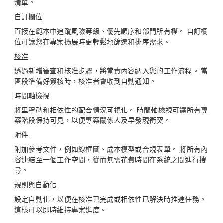
清單。
自訂欄位
直接在範本中追蹤風險等級、優先順序和部門所有權。 自訂欄
位可讓您在專案擴展時更輕鬆地篩選和排序需求。
核准
透過新增審查和核准步驟，將當責內容納入您的工作流程。 當
區段準備好簽核時，核准者會收到自動通知。
時間軸檢視
將里程碑和相依性的配合情況可視化。 時間軸檢視可讓所有專
案階段保持可見，以便專案關係人及早發現衝突。
附件
附加參考文件，例如線框圖、成本模型或合規表單。 將所有內
容連結至一個工作空間，從而無需花費時間在系統之間進行搜
尋。
規則與自動化
設定自動化，以便在核准已完成或相依性已解決時推進任務。
這樣可以即時維持專案進度。