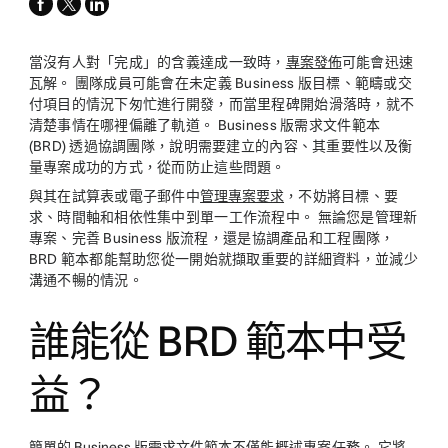
facebook
x-
linkedin
twitter
當沒有人對「完成」的含義達成一致時，
專案發佈
可能會迅速
瓦解。 團隊成員可能會在未定義 Business 版目標、範疇或交
付項目的情況下匆忙進行開發，而當里程碑開始滑落時，就不
清楚事情在哪裡偏離了軌道。 Business 版需求文件範本
(BRD) 透過協調團隊，說明需要建立的內容、其重要性以及衡
量專案成功的方式，從而防止這些問題。
與其在試算表或電子郵件中
管理專案要求
，不妨將目標、要
求、時間軸和相依性集中到單一工作流程中。 無論您是管理新
專案、完善 Business 版流程，還是協調產品和工程團隊，
BRD 範本都能幫助您從一開始就擷取重要的詳細資料，並減少
溝通不暢的情況。
誰能從 BRD 範本中受
益？
簡單的 Business 版需求文件範本
不僅能概述專案任務。 它將