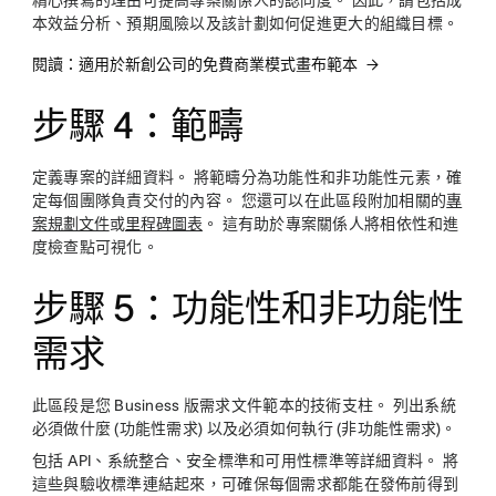
精心撰寫的理由可提高專案關係人的認同度。 因此，請包括成
本效益分析、預期風險以及該計劃如何促進更大的組織目標。
閱讀：適用於新創公司的免費商業模式畫布範本
步驟 4：範疇
定義專案的詳細資料。 將範疇分為功能性和非功能性元素，確
定每個團隊負責交付的內容。 您還可以在此區段附加相關的
專
案規劃文件
或
里程碑圖表
。 這有助於專案關係人將相依性和進
度檢查點可視化。
步驟 5：功能性和非功能性
需求
此區段是您 Business 版需求文件範本的技術支柱。 列出系統
必須做什麼 (功能性需求) 以及必須如何執行 (非功能性需求)。
包括 API、系統整合、安全標準和可用性標準等詳細資料。 將
這些與驗收標準連結起來，可確保每個需求都能在發佈前得到