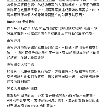
每個參與將概念轉化為成功專案的人連結起來。 如果您的專案
團隊正在定義產品需求、撰寫專案描述或開始收集需求，BRD
範本可確保每個人都瞭解需要建立的內容及其原因。
Business 版分析師
商業分析師使用 BRD 範本來擷取功能性和非功能性需求、記
錄
專案限制
，並確保將商業目標轉化為可行動的專案任務。
專案經理
專案經理依賴需求範本來概述範疇、里程碑、使用案例和交付
項目。 將所有這些資訊集中在一處，有助於團隊專注於可衡量
的結果，並
避免範疇潛變
。
專案關係人和主管
領導者可以快速檢閱執行摘要、專案關係人分析和專案概觀，
以便瞭解計劃如何與業務目標和預算保持一致，而無需瞭解任
何技術詳細資料。
開發人員和技術團隊
對於技術團隊而言，BRD 會在編碼開始前確定使用者故事、
API 和整合需求。 文件記錄可減少修訂，並有助於確保最終產
品準確反映 Business 版的意圖。