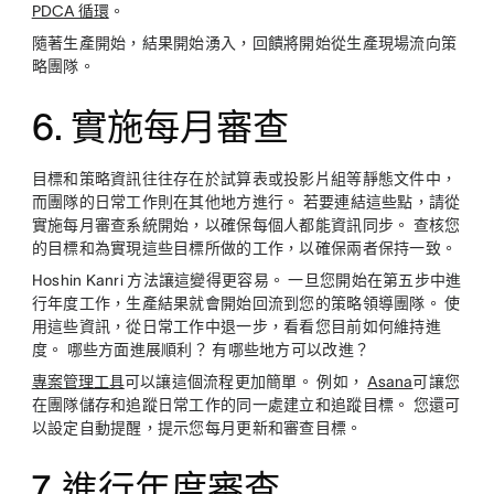
PDCA 循環
。
隨著生產開始，結果開始湧入，回饋將開始從生產現場流向策
略團隊。
6. 實施每月審查
目標和策略資訊往往存在於試算表或投影片組等靜態文件中，
而團隊的日常工作則在其他地方進行。 若要連結這些點，請從
實施每月審查系統開始，以確保每個人都能資訊同步。 查核您
的目標和為實現這些目標所做的工作，以確保兩者保持一致。
Hoshin Kanri 方法讓這變得更容易。 一旦您開始在第五步中進
行年度工作，生產結果就會開始回流到您的策略領導團隊。 使
用這些資訊，從日常工作中退一步，看看您目前如何維持進
度。 哪些方面進展順利？ 有哪些地方可以改進？
專案管理工具
可以讓這個流程更加簡單。 例如，
Asana
可讓您
在團隊儲存和追蹤日常工作的同一處建立和追蹤目標。 您還可
以設定自動提醒，提示您每月更新和審查目標。
7. 進行年度審查