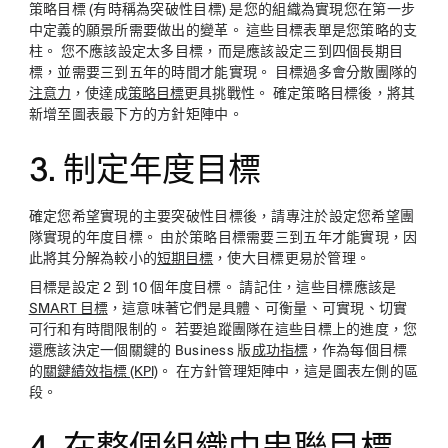
策略目標 (有時稱為突破性目標) 是您的組織為實現您在第一步
中定義的願景所需要做出的變革。 這些目標表單是您策略的支
柱。 您不應該設定太多目標，而是應該設定三到四個長期目
標，並需要三到五年的時間才能實現。 目標過多會分散團隊的
注意力
，使達成
策略目標
更具挑戰性。 確定策略目標後，將其
新增至圖表最下方的方針矩陣中。
3. 制定年度目標
確定您希望實現的主要突破性目標後，請專注於設定您希望團
隊實現的年度目標。 由於策略目標需要三到五年才能實現，因
此將其分解為較小的
短期目標
，使大目標更易於管理。
目標是設定 2 到 10 個年度目標。 請記住，這些目標應該是
SMART 目標
，這意味著它們是具體、可衡量、可實現、切實
可行和有時間限制的。 若要追蹤團隊在這些目標上的進度，您
還應該決定一個關鍵的 Business 版
成功指標
，作為每個目標
的
關鍵績效指標 (KPI)
。 在方針管理矩陣中，這是圖表左側的區
段。
4. 在整個組織中串聯目標