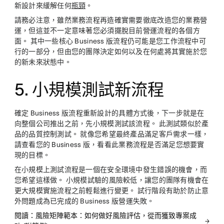
新設計來緩解任何
瓶頸
。
請務必注意，雖然業務流程再造確實需要徹底改造您的業務營
運，但這並不一定意味著您必須擺脫目前營運流程的各個方
面。 其中一些核心 Business 版流程仍可能是您工作流程中可
行的一部分，但由您的團隊決定如何以及在何處將其實施於您
的新未來狀態中。
5. 小規模測試新流程
確定 Business 版流程重新設計的具體方式後，下一步就是在
向整個公司推出之前，先小規模測試該流程。 此測試類似於產
品的品質控制測試。 就像您希望最終產品滿足客戶需求一樣，
請查看您的 Business 版，看看此業務流程是否滿足您想要實
現的目標。
在小規模上測試流程是一個在安全環境中發生錯誤的機會，而
您希望這樣做。 小規模試驗的風險較低，讓您的團隊有機會在
更大規模實施流程之前輕鬆進行變更。 試行階段有助於防止意
外問題成為已完成的 Business 版營運失敗。
閱讀：風險矩陣範本：如何做好風險評估，從而獲致專案成