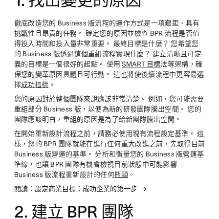
1. 找出變更的原因
徹底改造您的 Business 版流程的運作方式是一項艱鉅、具有
挑戰性且昂貴的任務。 確定您的原因並檢查 BPR 流程是否值
得投入時間和投入量非常重要。 最終目標是什麼？ 您希望您
的 Business 版透過這個重組流程實現什麼？ 建立清晰且可定
義的目標是一個很好的起點。 使用
SMART 目標
法等架構，確
保您的變革原因具體且可行動。 這也將使後續流程中更容易選
擇
成功指標
。
您的原因對於整個團隊來說應該非常清楚。 例如，您可能需要
重組部分 Business 版，以便為新的研發團隊騰出空間。 您的
團隊應該明白，重組的原因是為了給新團隊騰出空間。
在開始重新設計流程之前，請務必使用現有流程設定基準。 這
樣，您的 BPR 團隊就能在進行任何重大改進之前，先取得目前
Business 版營運的基準。 分析和衡量您的 Business 版營運基
準線，也讓 BPR 團隊有機會檢視目前狀態中可能影響
Business 版流程重新設計的任何
瓶頸
。
閱讀：設定商業目標：成功企業的第一步
2. 建立 BPR 團隊