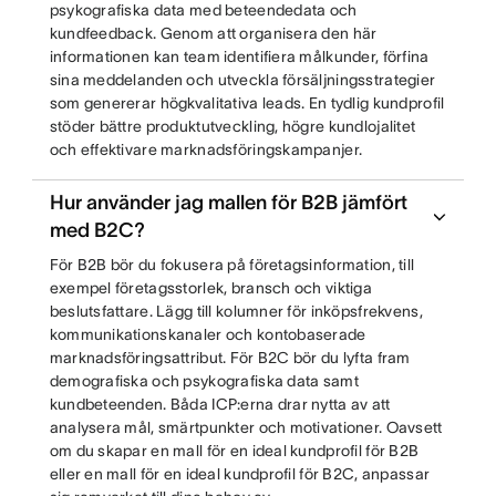
psykografiska data med beteendedata och
kundfeedback. Genom att organisera den här
informationen kan team identifiera målkunder, förfina
sina meddelanden och utveckla försäljningsstrategier
som genererar högkvalitativa leads. En tydlig kundprofil
stöder bättre produktutveckling, högre kundlojalitet
och effektivare marknadsföringskampanjer.
Hur använder jag mallen för B2B jämfört
med B2C?
För B2B bör du fokusera på företagsinformation, till
exempel företagsstorlek, bransch och viktiga
beslutsfattare. Lägg till kolumner för inköpsfrekvens,
kommunikationskanaler och kontobaserade
marknadsföringsattribut. För B2C bör du lyfta fram
demografiska och psykografiska data samt
kundbeteenden. Båda ICP:erna drar nytta av att
analysera mål, smärtpunkter och motivationer. Oavsett
om du skapar en mall för en ideal kundprofil för B2B
eller en mall för en ideal kundprofil för B2C, anpassar