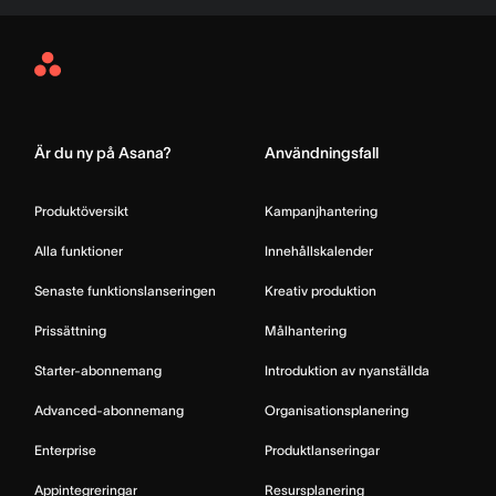
Asana
Home
Är du ny på Asana?
Användningsfall
Produktöversikt
Kampanjhantering
Alla funktioner
Innehållskalender
Senaste funktionslanseringen
Kreativ produktion
Prissättning
Målhantering
Starter-abonnemang
Introduktion av nyanställda
Advanced-abonnemang
Organisationsplanering
Enterprise
Produktlanseringar
Appintegreringar
Resursplanering