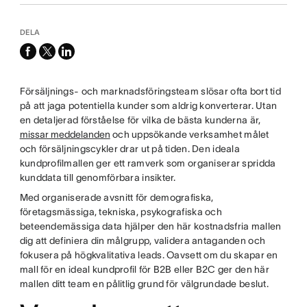
DELA
facebook
x-
linkedin
twitter
Försäljnings- och marknadsföringsteam slösar ofta bort tid
på att jaga potentiella kunder som aldrig konverterar. Utan
en detaljerad förståelse för vilka de bästa kunderna är,
missar meddelanden
och uppsökande verksamhet målet
och försäljningscykler drar ut på tiden. Den ideala
kundprofilmallen ger ett ramverk som organiserar spridda
kunddata till genomförbara insikter.
Med organiserade avsnitt för demografiska,
företagsmässiga, tekniska, psykografiska och
beteendemässiga data hjälper den här kostnadsfria mallen
dig att definiera din målgrupp, validera antaganden och
fokusera på högkvalitativa leads. Oavsett om du skapar en
mall för en ideal kundprofil för B2B eller B2C ger den här
mallen ditt team en pålitlig grund för välgrundade beslut.