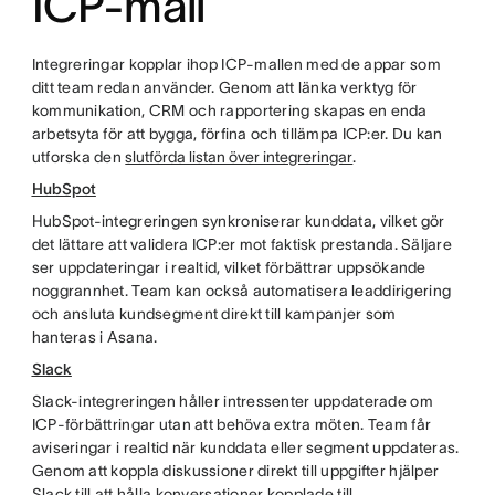
ICP-mall
Integreringar kopplar ihop ICP-mallen med de appar som
ditt team redan använder. Genom att länka verktyg för
kommunikation, CRM och rapportering skapas en enda
arbetsyta för att bygga, förfina och tillämpa ICP:er. Du kan
utforska den
slutförda listan över integreringar
.
HubSpot
HubSpot-integreringen synkroniserar kunddata, vilket gör
det lättare att validera ICP:er mot faktisk prestanda. Säljare
ser uppdateringar i realtid, vilket förbättrar uppsökande
noggrannhet. Team kan också automatisera leaddirigering
och ansluta kundsegment direkt till kampanjer som
hanteras i Asana.
Slack
Slack-integreringen håller intressenter uppdaterade om
ICP-förbättringar utan att behöva extra möten. Team får
aviseringar i realtid när kunddata eller segment uppdateras.
Genom att koppla diskussioner direkt till uppgifter hjälper
Slack till att hålla konversationer kopplade till