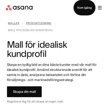
Kontakta försäljning
Kom igång
MALLAR
PRODUKTLEDNING
|
|
MALL FÖR IDEALISK KUNDPROFIL
Mall för idealisk
kundprofil
Skapa en tydlig bild av dina bästa kunder med vår mall för
idealisk kundprofil. Använd strukturerade avsnitt för att
samla in data, analysera beteenden och förfina din
försäljnings- och marknadsföringsstrategi.
Skapa din mall
Registrera dig för att skapa en egen mall.