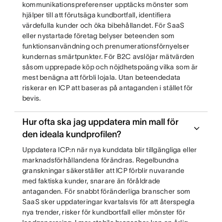
kommunikationspreferenser upptäcks mönster som
hjälper till att förutsäga kundbortfall, identifiera
värdefulla kunder och öka bibehållandet. För SaaS
eller nystartade företag belyser beteenden som
funktionsanvändning och prenumerationsförnyelser
kundernas smärtpunkter. För B2C avslöjar mätvärden
såsom upprepade köp och nöjdhetspoäng vilka som är
mest benägna att förbli lojala. Utan beteendedata
riskerar en ICP att baseras på antaganden i stället för
bevis.
Hur ofta ska jag uppdatera min mall för
den ideala kundprofilen?
Uppdatera ICP:n när nya kunddata blir tillgängliga eller
marknadsförhållandena förändras. Regelbundna
granskningar säkerställer att ICP förblir nuvarande
med faktiska kunder, snarare än föråldrade
antaganden. För snabbt föränderliga branscher som
SaaS sker uppdateringar kvartalsvis för att återspegla
nya trender, risker för kundbortfall eller mönster för