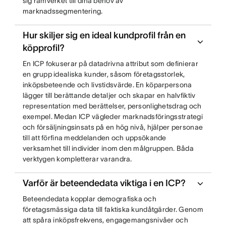
sig ramverket till dina behov av
marknadssegmentering.
Hur skiljer sig en ideal kundprofil från en
köpprofil?
En ICP fokuserar på datadrivna attribut som definierar
en grupp idealiska kunder, såsom företagsstorlek,
inköpsbeteende och livstidsvärde. En köparpersona
lägger till berättande detaljer och skapar en halvfiktiv
representation med berättelser, personlighetsdrag och
exempel. Medan ICP vägleder marknadsföringsstrategi
och försäljningsinsats på en hög nivå, hjälper personae
till att förfina meddelanden och uppsökande
verksamhet till individer inom den målgruppen. Båda
verktygen kompletterar varandra.
Varför är beteendedata viktiga i en ICP?
Beteendedata kopplar demografiska och
företagsmässiga data till faktiska kundåtgärder. Genom
att spåra inköpsfrekvens, engagemangsnivåer och