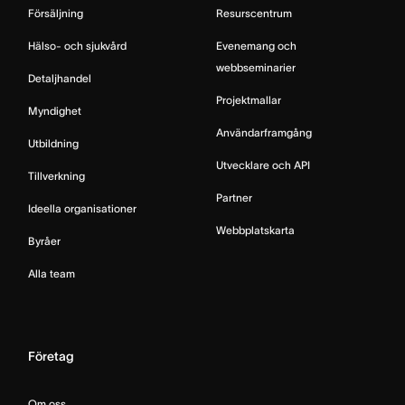
Försäljning
Resurscentrum
Hälso- och sjukvård
Evenemang och
webbseminarier
Detaljhandel
Projektmallar
Myndighet
Användarframgång
Utbildning
Utvecklare och API
Tillverkning
Partner
Ideella organisationer
Webbplatskarta
Byråer
Alla team
Företag
Om oss