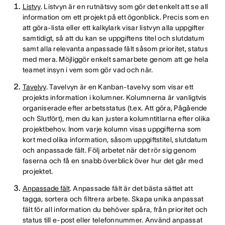
Listvy
. Listvyn är en rutnätsvy som gör det enkelt att se all
information om ett projekt på ett ögonblick. Precis som en
att göra-lista eller ett kalkylark visar listvyn alla uppgifter
samtidigt, så att du kan se uppgiftens titel och slutdatum
samt alla relevanta anpassade fält såsom prioritet, status
med mera. Möjliggör enkelt samarbete genom att ge hela
teamet insyn i vem som gör vad och när.
Tavelvy
. Tavelvyn är en Kanban-tavelvy som visar ett
projekts information i kolumner. Kolumnerna är vanligtvis
organiserade efter arbetsstatus (t.ex. Att göra, Pågående
och Slutfört), men du kan justera kolumntitlarna efter olika
projektbehov. Inom varje kolumn visas uppgifterna som
kort med olika information, såsom uppgiftstitel, slutdatum
och anpassade fält. Följ arbetet när det rör sig genom
faserna och få en snabb överblick över hur det går med
projektet.
Anpassade fält
. Anpassade fält är det bästa sättet att
tagga, sortera och filtrera arbete. Skapa unika anpassat
fält för all information du behöver spåra, från prioritet och
status till e-post eller telefonnummer. Använd anpassat