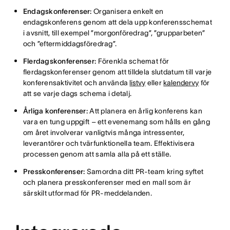
Endagskonferenser:
Organisera enkelt en
endagskonferens genom att dela upp konferensschemat
i avsnitt, till exempel ”morgonföredrag”, ”grupparbeten”
och ”eftermiddagsföredrag”.
Flerdagskonferenser:
Förenkla schemat för
flerdagskonferenser genom att tilldela slutdatum till varje
konferensaktivitet och använda
listvy
eller
kalendervy
för
att se varje dags schema i detalj.
Årliga konferenser:
Att planera en årlig konferens kan
vara en tung uppgift – ett evenemang som hålls en gång
om året involverar vanligtvis många intressenter,
leverantörer och tvärfunktionella team. Effektivisera
processen genom att samla alla på ett ställe.
Presskonferenser:
Samordna ditt PR-team kring syftet
och planera presskonferenser med en mall som är
särskilt utformad för PR-meddelanden.