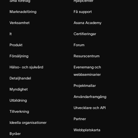
Små företag
Hjälpcenter
Marknadsföring
Få support
Verksamhet
Asana Academy
It
Certifieringar
Produkt
Forum
Försäljning
Resurscentrum
Hälso- och sjukvård
Evenemang och
webbseminarier
Detaljhandel
Projektmallar
Myndighet
Användarframgång
Utbildning
Utvecklare och API
Tillverkning
Partner
Ideella organisationer
Webbplatskarta
Byråer