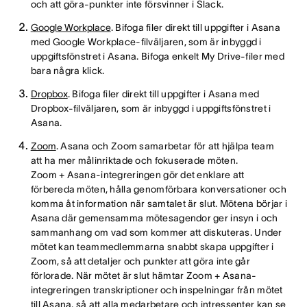
och att göra-punkter inte försvinner i Slack.
Google Workplace
. Bifoga filer direkt till uppgifter i Asana
med Google Workplace-filväljaren, som är inbyggd i
uppgiftsfönstret i Asana. Bifoga enkelt My Drive-filer med
bara några klick.
Dropbox
. Bifoga filer direkt till uppgifter i Asana med
Dropbox-filväljaren, som är inbyggd i uppgiftsfönstret i
Asana.
Zoom
. Asana och Zoom samarbetar för att hjälpa team
att ha mer målinriktade och fokuserade möten.
Zoom + Asana-integreringen gör det enklare att
förbereda möten, hålla genomförbara konversationer och
komma åt information när samtalet är slut. Mötena börjar i
Asana där gemensamma mötesagendor ger insyn i och
sammanhang om vad som kommer att diskuteras. Under
mötet kan teammedlemmarna snabbt skapa uppgifter i
Zoom, så att detaljer och punkter att göra inte går
förlorade. När mötet är slut hämtar Zoom + Asana-
integreringen transkriptioner och inspelningar från mötet
till Asana, så att alla medarbetare och intressenter kan se