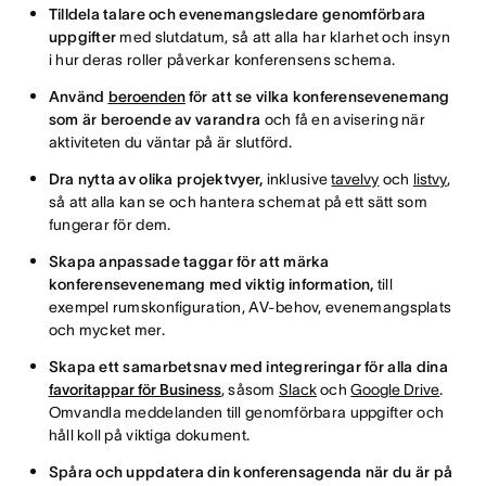
Tilldela talare och evenemangsledare genomförbara
uppgifter
med slutdatum, så att alla har klarhet och insyn
i hur deras roller påverkar konferensens schema.
Använd
beroenden
för att se vilka konferensevenemang
som är beroende av varandra
och få en avisering när
aktiviteten du väntar på är slutförd.
Dra nytta av olika projektvyer,
inklusive
tavelvy
och
listvy
,
så att alla kan se och hantera schemat på ett sätt som
fungerar för dem.
Skapa anpassade taggar för att märka
konferensevenemang med viktig information,
till
exempel rumskonfiguration, AV-behov, evenemangsplats
och mycket mer.
Skapa ett samarbetsnav med integreringar för alla dina
favoritappar för Business
, såsom
Slack
och
Google Drive
.
Omvandla meddelanden till genomförbara uppgifter och
håll koll på viktiga dokument.
Spåra och uppdatera din konferensagenda när du är på