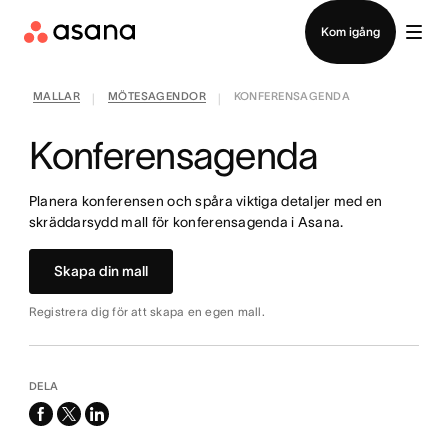
Kontakta försäljning
Kom igång
MALLAR
MÖTESAGENDOR
KONFERENSAGENDA
|
|
Konferensagenda
Planera konferensen och spåra viktiga detaljer med en
skräddarsydd mall för konferensagenda i Asana.
Skapa din mall
Registrera dig för att skapa en egen mall.
DELA
facebook
x-
linkedin
twitter