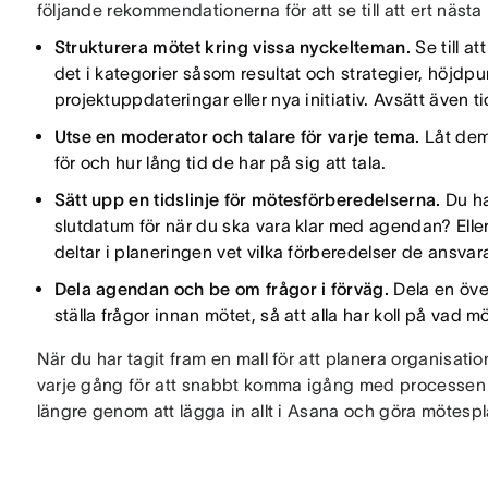
följande rekommendationerna för att se till att ert näst
Strukturera mötet kring vissa nyckelteman.
Se till a
det i kategorier såsom resultat och strategier, höjdpu
projektuppdateringar eller nya initiativ. Avsätt även ti
Utse en moderator och talare för varje tema.
Låt dem
för och hur lång tid de har på sig att tala.
Sätt upp en tidslinje för mötesförberedelserna.
Du ha
slutdatum för när du ska vara klar med agendan? Eller h
deltar i planeringen vet vilka förberedelser de ansvara
Dela agendan och be om frågor i förväg.
Dela en öve
ställa frågor innan mötet, så att alla har koll på vad m
När du har tagit fram en mall för att planera organis
varje gång för att snabbt komma igång med processen oc
längre genom att lägga in allt i Asana och göra mötesp