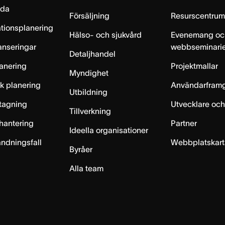
lda
Försäljning
Resurscentru
tionsplanering
Hälso- och sjukvård
Evenemang oc
anseringar
webbseminari
Detaljhandel
anering
Projektmallar
Myndighet
sk planering
Användarfram
Utbildning
ntagning
Utvecklare och
Tillverkning
hantering
Partner
Ideella organisationer
ändningsfall
Webbplatskar
Byråer
Alla team