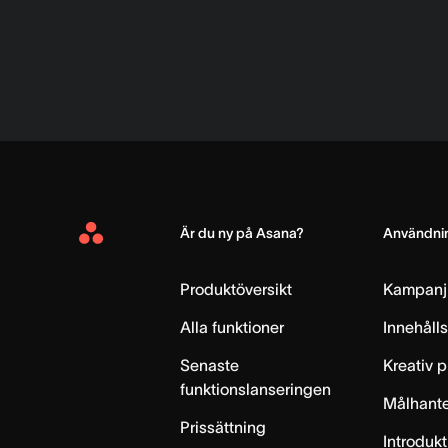
Är du ny på Asana?
Användnin
Asana
Home
Produktöversikt
Kampanj
Alla funktioner
Innehåll
Senaste
Kreativ 
funktionslanseringen
Målhante
Prissättning
Introdukt