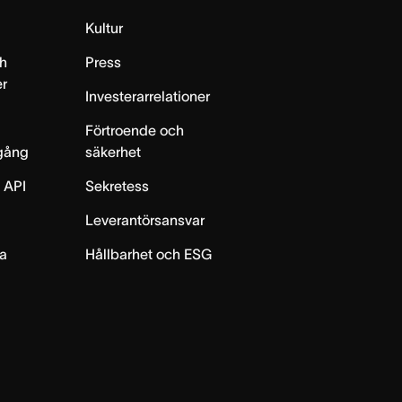
m
Kultur
h
Press
er
Investerarrelationer
Förtroende och
gång
säkerhet
 API
Sekretess
Leverantörsansvar
ta
Hållbarhet och ESG