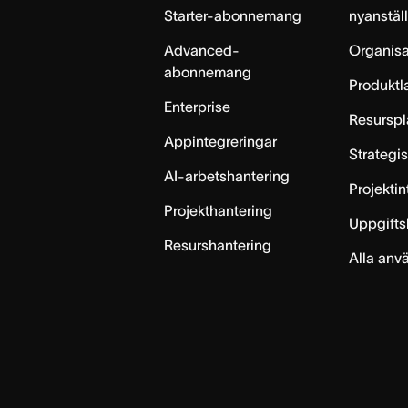
Starter-abonnemang
nyanstäl
Advanced-
Organisa
abonnemang
Produktl
Enterprise
Resurspl
Appintegreringar
Strategi
AI-arbetshantering
Projekti
Projekthantering
Uppgifts
Resurshantering
Alla anv