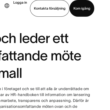
Logga in
Kontakta försäljning
Kom igång
Visa demo
Ladda ned app
ch leder ett
fattande möte
mall
 företaget och se till att alla är underrättade om
gar av HR-handboken till information om lansering
samarbete, transparens och anpassning. Därför är
 organisationsomfattande möten ovan och de