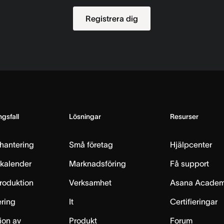
Registrera dig
gsfall
Lösningar
Resurser
hantering
Små företag
Hjälpcenter
skalender
Marknadsföring
Få support
produktion
Verksamhet
Asana Acade
ring
It
Certifieringar
ion av
Produkt
Forum