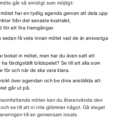
a möte går så smidigt som möjligt:
tt mötet har en tydlig agenda genom att dela upp
nkter från det senaste kvartalet,
d för att fira framgångar.
 sedan få veta innan mötet vad de är ansvariga
r bokat in mötet, men har du även satt ett
a färdigställt bildspelet? Se till att alla som
r för och när de ska vara klara.
rsikt över agendan och be dina anställda att
ötet går ut på.
ationsomfattande möten kan du återanvända den
h se till att ni inte glömmer något. Gå steget
laneringen till en gemensam insats.