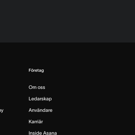
Företag
Om oss
Ledarskap
my
Användare
Karriär
Inside Asana