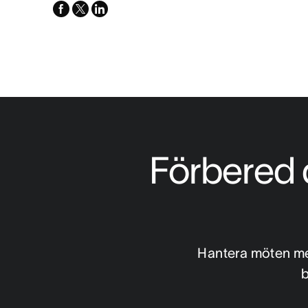
facebook
x-
linkedin
twitter
Förbered di
Hantera möten med
b