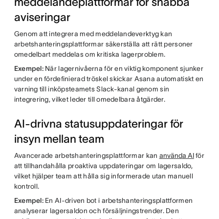
meddelandeplattformar för snabba
aviseringar
Genom att integrera med meddelandeverktyg kan
arbetshanteringsplattformar säkerställa att rätt personer
omedelbart meddelas om kritiska lagerproblem.
Exempel:
När lagernivåerna för en viktig komponent sjunker
under en fördefinierad tröskel skickar Asana automatiskt en
varning till inköpsteamets Slack-kanal genom sin
integrering, vilket leder till omedelbara åtgärder.
AI-drivna statusuppdateringar för
insyn mellan team
Avancerade arbetshanteringsplattformar kan
använda AI
för
att tillhandahålla proaktiva uppdateringar om lagersaldo,
vilket hjälper team att hålla sig informerade utan manuell
kontroll.
Exempel:
En AI-driven bot i arbetshanteringsplattformen
analyserar lagersaldon och försäljningstrender. Den