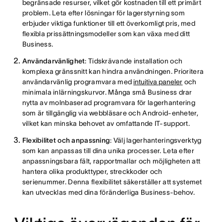
begränsade resurser, vilket gör kostnaden till ett primärt
problem. Leta efter lösningar för lagerstyrning som
erbjuder viktiga funktioner till ett överkomligt pris, med
flexibla prissättningsmodeller som kan växa med ditt
Business.
Användarvänlighet
: Tidskrävande installation och
komplexa gränssnitt kan hindra användningen. Prioritera
användarvänlig programvara med
intuitiva paneler
och
minimala inlärningskurvor. Många små Business drar
nytta av molnbaserad programvara för lagerhantering
som är tillgänglig via webbläsare och Android-enheter,
vilket kan minska behovet av omfattande IT-support.
Flexibilitet och anpassning
: Välj lagerhanteringsverktyg
som kan anpassas till dina unika processer. Leta efter
anpassningsbara fält, rapportmallar och möjligheten att
hantera olika produkttyper, streckkoder och
serienummer. Denna flexibilitet säkerställer att systemet
kan utvecklas med dina föränderliga Business-behov.