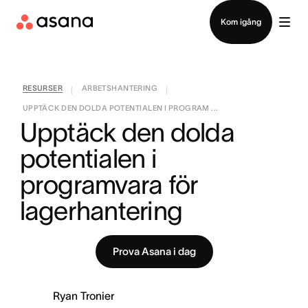
Kontakta försäljning
Kom igång
RESURSER
ARBETSHANTERING
|
|
UPPTÄCK DEN DOLDA POTENTIALEN I PROGRAM ...
Upptäck den dolda 
potentialen i 
programvara för 
lagerhantering
Prova Asana i dag
Ryan Tronier