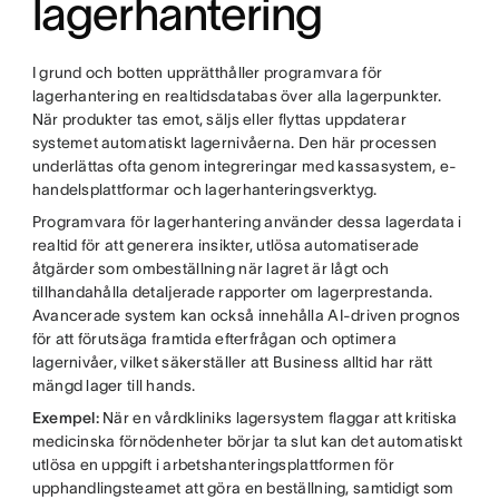
lagerhantering
I grund och botten upprätthåller programvara för
lagerhantering en realtidsdatabas över alla lagerpunkter.
När produkter tas emot, säljs eller flyttas uppdaterar
systemet automatiskt lagernivåerna. Den här processen
underlättas ofta genom integreringar med kassasystem, e-
handelsplattformar och lagerhanteringsverktyg.
Programvara för lagerhantering använder dessa lagerdata i
realtid för att generera insikter, utlösa automatiserade
åtgärder som ombeställning när lagret är lågt och
tillhandahålla detaljerade rapporter om lagerprestanda.
Avancerade system kan också innehålla AI-driven prognos
för att förutsäga framtida efterfrågan och optimera
lagernivåer, vilket säkerställer att Business alltid har rätt
mängd lager till hands.
Exempel:
När en vårdkliniks lagersystem flaggar att kritiska
medicinska förnödenheter börjar ta slut kan det automatiskt
utlösa en uppgift i arbetshanteringsplattformen för
upphandlingsteamet att göra en beställning, samtidigt som