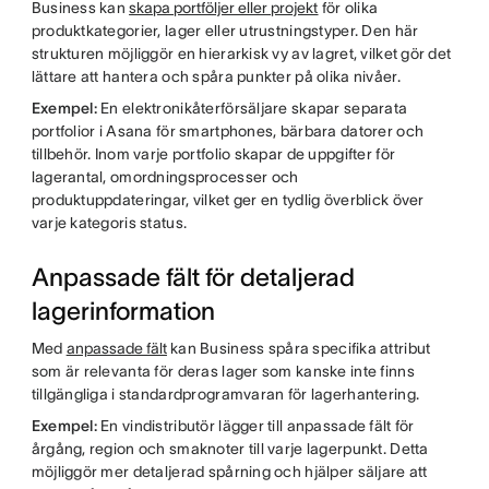
Business kan
skapa portföljer eller projekt
för olika
produktkategorier, lager eller utrustningstyper. Den här
strukturen möjliggör en hierarkisk vy av lagret, vilket gör det
lättare att hantera och spåra punkter på olika nivåer.
Exempel:
En elektronikåterförsäljare skapar separata
portfolior i Asana för smartphones, bärbara datorer och
tillbehör. Inom varje portfolio skapar de uppgifter för
lagerantal, omordningsprocesser och
produktuppdateringar, vilket ger en tydlig överblick över
varje kategoris status.
Anpassade fält för detaljerad
lagerinformation
Med
anpassade fält
kan Business spåra specifika attribut
som är relevanta för deras lager som kanske inte finns
tillgängliga i standardprogramvaran för lagerhantering.
Exempel:
En vindistributör lägger till anpassade fält för
årgång, region och smaknoter till varje lagerpunkt. Detta
möjliggör mer detaljerad spårning och hjälper säljare att