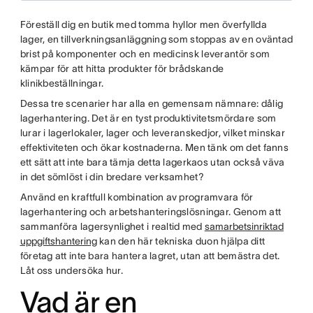
Föreställ dig en butik med tomma hyllor men överfyllda
lager, en tillverkningsanläggning som stoppas av en oväntad
brist på komponenter och en medicinsk leverantör som
kämpar för att hitta produkter för brådskande
klinikbeställningar.
Dessa tre scenarier har alla en gemensam nämnare: dålig
lagerhantering. Det är en tyst produktivitetsmördare som
lurar i lagerlokaler, lager och leveranskedjor, vilket minskar
effektiviteten och ökar kostnaderna. Men tänk om det fanns
ett sätt att inte bara tämja detta lagerkaos utan också väva
in det sömlöst i din bredare verksamhet?
Använd en kraftfull kombination av programvara för
lagerhantering och arbetshanteringslösningar. Genom att
sammanföra lagersynlighet i realtid med
samarbetsinriktad
uppgiftshantering
kan den här tekniska duon hjälpa ditt
företag att inte bara hantera lagret, utan att bemästra det.
Låt oss undersöka hur.
Vad är en