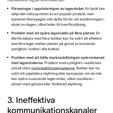
manifesterar sig på två kritiska sätt:
Förseningar i uppdateringen av lagernivåer.
En butik kan
sälja den sista punkten av en populär produkt, men
systemet återspeglar inte detta förrän vid avstämningen i
slutet av dagen, vilket leder till överförsäljning.
Problem med att spåra lagersaldo på flera platser.
En
återförsäljare med flera butiker kan ha svårt att effektivt
överföra lager mellan platser på grund av bristande
synlighet i realtid i alla butiker.
Problem med att hålla marknadsföringen synkroniserad
med lagernivåerna.
Problem med synlighet i realtid kan
också störa
marknadsföringsinsatserna
. Butiker kan ha
svårt att uppdatera skyltning eller kampanjer om de inte
kan spåra nuvarande lagernivåer, vilket resulterar i
slöseri med golvyta eller föråldrad skyltning.
3. Ineffektiva
kommunikationskanaler