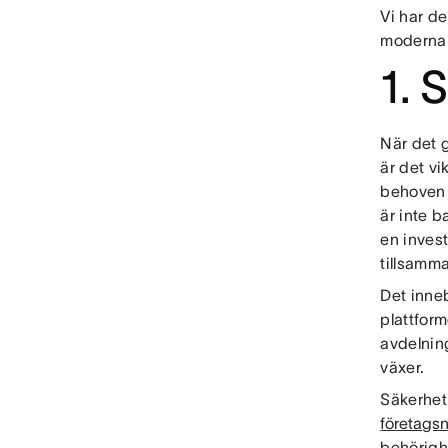
Vi har de
moderna 
1. 
När det g
är det vi
behoven i
är inte b
en inves
tillsamm
Det inneb
plattform
avdelnin
växer.
Säkerhet
företagsn
behörigh