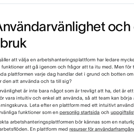
Användarvänlighet och 
i bruk
äller att välja en arbetshanteringsplattform har ledare mycke
d funktioner att gå igenom och frågor att ta itu med. Men f
nda plattformen varje dag handlar det i grund och botten om
är den att använda och ta till sig?
änlighet är inte bara något som är trevligt att ha, det är et
r vara intuitiv och enkel att använda, så att team kan börja 
ärningskurva. Leta efter en plattform med ett intuitivt använ
vänliga funktioner som en
personlig startsida
och
uppgiftslis
ekta arbetshanteringsplattformen bör kännas som en naturli
arbetsflöden. En plattform med
resurser för användarframgån