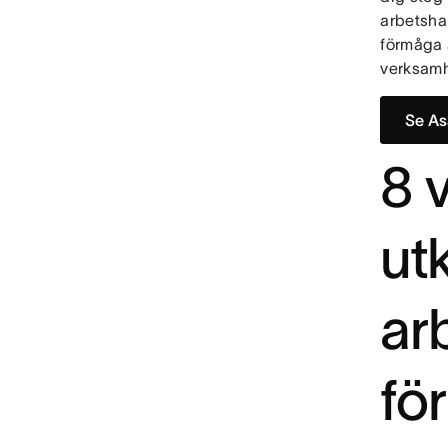
arbetshan
förmåga 
verksamh
Se As
8 v
utk
ar
fö