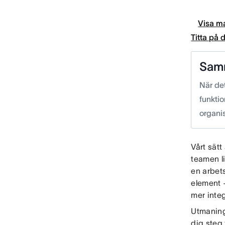
Visa ma
Titta på
Sam
När det
funktio
organi
Vårt sätt
teamen l
en arbet
element 
mer integ
Utmaninge
dig steg 