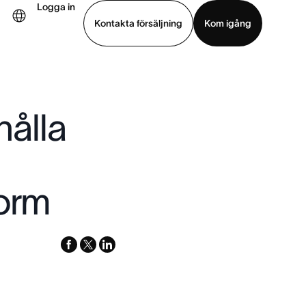
Logga in
Kontakta försäljning
Kom igång
Visa demo
Ladda ned app
hålla
form
facebook
x-
linkedin
twitter