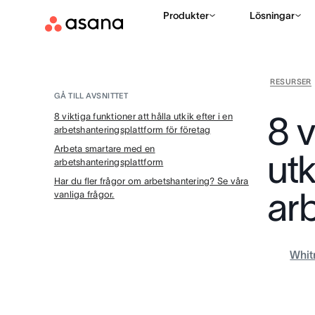
Produkter
Lösningar
RESURSER
GÅ TILL AVSNITTET
8 v
8 viktiga funktioner att hålla utkik efter i en
arbetshanteringsplattform för företag
Arbeta smartare med en
utk
arbetshanteringsplattform
Har du fler frågor om arbetshantering? Se våra
ar
vanliga frågor.
Whit