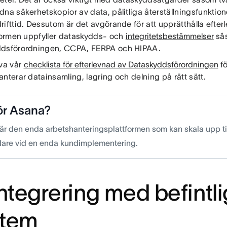
dna säkerhetskopior av data, pålitliga återställningsfunktio
ifttid. Dessutom är det avgörande för att upprätthålla efterl
tformen uppfyller dataskydds- och
integritetsbestämmelser
så
ddsförordningen, CCPA, FERPA och HIPAA.
va vår
checklista för efterlevnad av Dataskyddsförordningen
fö
nterar datainsamling, lagring och delning på rätt sätt.
ör Asana?
är den enda arbetshanteringsplattformen som kan skala upp ti
are vid en enda kundimplementering.
Integrering med befintl
stem