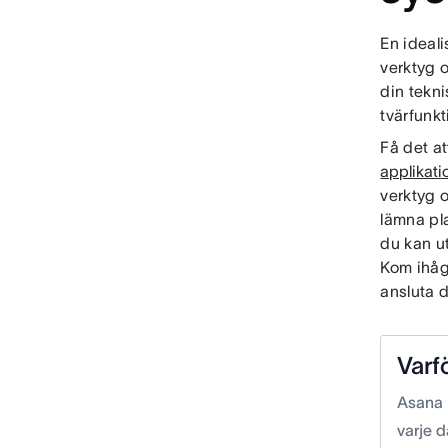
En ideal
verktyg o
din tekni
tvärfunkt
Få det a
applikati
verktyg 
lämna pl
du kan u
Kom ihåg:
ansluta 
Varf
Asana 
varje 