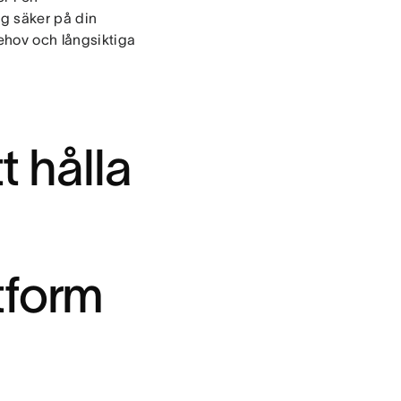
ig säker på din
ehov och långsiktiga
t hålla
tform