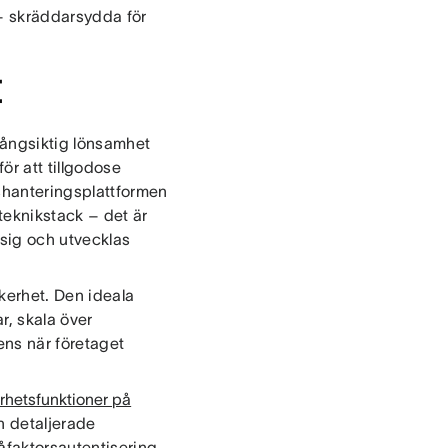
r – skräddarsydda för
t
 långsiktig lönsamhet
ör att tillgodose
tshanteringsplattformen
 teknikstack – det är
sig och utvecklas
kerhet. Den ideala
r, skala över
ns när företaget
rhetsfunktioner på
 detaljerade
faktorsautentisering,