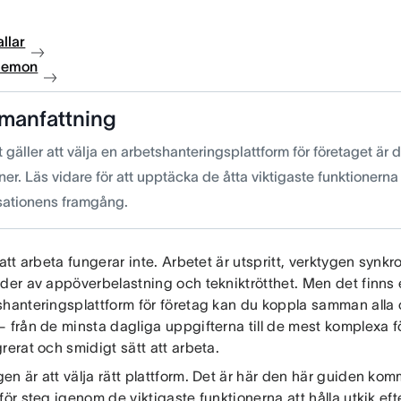
llar
 demon
manfattning
 gäller att välja en arbetshanteringsplattform för företaget är det
ner. Läs vidare för att upptäcka de åtta viktigaste funktionerna
sationens framgång.
 att arbeta fungerar inte. Arbetet är utspritt, verktygen synkr
ider av appöverbelastning och tekniktrötthet. Men det finns 
shanteringsplattform för företag kan du koppla samman alla 
– från de minsta dagliga uppgifterna till de mest komplexa f
rerat och smidigt sätt att arbeta.
n är att välja rätt plattform. Det är här den här guiden komme
för steg igenom de viktigaste funktionerna att hålla utkik efte