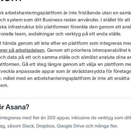
isk arbetshanteringsplattform är inte fristående utan en sa
ch system som ditt Business redan använder. I stället för att
ska infrastruktur bör plattformen förenkla den genom att ans
ionella team, avdelningar och verktyg på ett enda ställe.
tt hända genom att leta efter en plattform som integreras m
oner på arbetsplatsen
. Genom att prioritera interoperabilitet 
och data på ett och samma ställe och sömlöst ansluta dina ar
attformen. Gå ett steg längre genom att välja en plattform 
tveckla anpassade appar som är skräddarsydda för företage
 målet med en arbetshanteringsplattform är inte att ersätta 
dem.
ör Asana?
integreras med fler än 200 appar, inklusive de verktyg som di
dag, såsom Slack, Dropbox, Google Drive och många fler.