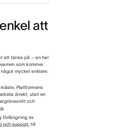
enkel att
t att tänka på – en hel
ör teamen som kommer
 något mycket enklare:
t måste. Plattformens
arbeta direkt, utan en
dargränssnitt och
ta
.
g förlängning av
g och support
, till