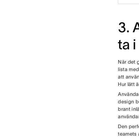
3. 
ta 
När det g
lista me
att anvä
Hur lätt 
Användarv
design bö
brant inl
användar
Den perf
teamets 