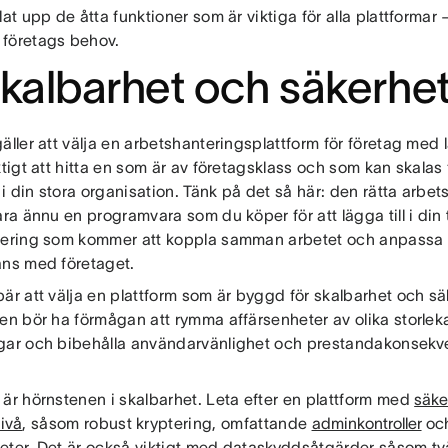
lat upp de åtta funktioner som är viktiga för alla plattforma
företags behov.
Skalbarhet och säkerhe
äller att välja en arbetshanteringsplattform för företag med
ktigt att hitta en som är av företagsklass och som kan skalas f
 din stora organisation. Tänk på det så här: den rätta arbe
ara ännu en programvara som du köper för att lägga till i din
tering som kommer att koppla samman arbetet och anpassa 
ans med företaget.
är att välja en plattform som är byggd för skalbarhet och sä
en bör ha förmågan att rymma affärsenheter av olika storleka
gar och bibehålla användarvänlighet och prestandakonsekve
 är hörnstenen i skalbarhet. Leta efter en plattform med
säke
ivå
, såsom robust kryptering, omfattande
adminkontroller
och
eter. Det är också viktigt med dataskyddsåtgärder såsom två