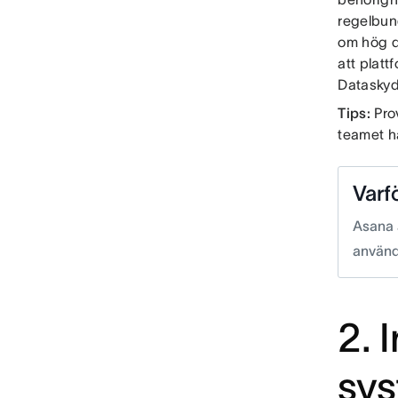
regelbun
om hög dr
att plat
Datasky
Tips:
Pro
teamet ha
Varf
Asana 
använd
2. 
sy