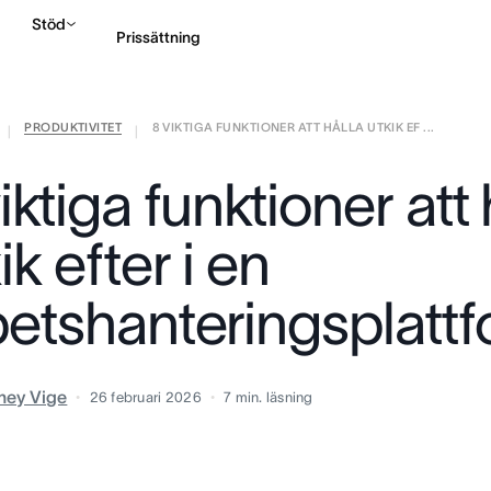
Stöd
Prissättning
PRODUKTIVITET
8 VIKTIGA FUNKTIONER ATT HÅLLA UTKIK EF ...
Kontakta försäljning
|
|
iktiga funktioner att 
ik efter i en
betshanteringsplatt
ney Vige
26 februari 2026
7
min. läsning