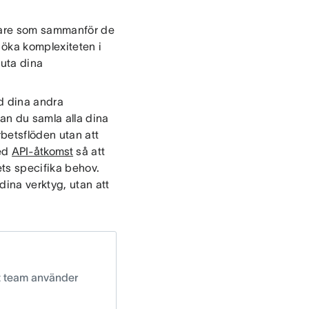
mlare som sammanför de
 öka komplexiteten i
luta dina
ed dina andra
kan du samla alla dina
betsflöden utan att
med
API-åtkomst
så att
ts specifika behov.
dina verktyg, utan att
tt team använder