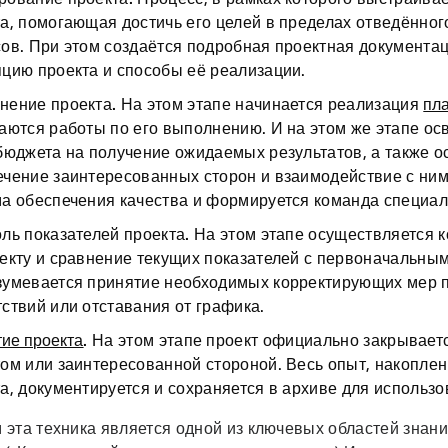
а, помогающая достичь его целей в пределах отведённог
ов. При этом создаётся подробная проектная документа
пцию проекта и способы её реализации.
нение проекта.
На этом этапе начинается реализация
пл
аются работы по его выполнению. И на этом же этапе ос
бюджета на получение ожидаемых результатов, а также 
ечение заинтересованных сторон и взаимодействие с ним
ма обеспечения качества и формируется команда специа
ль показателей проекта.
На этом этапе осуществляется к
екту и сравнение текущих показателей с первоначальны
зумевается принятие необходимых корректирующих мер 
ствий или отставания от графика.
ие проекта
.
На этом этапе проект официально закрывает
ом или заинтересованной стороной. Весь опыт, накоплен
а, документируется и сохраняется в архиве для использ
 эта техника является одной из ключевых областей знан