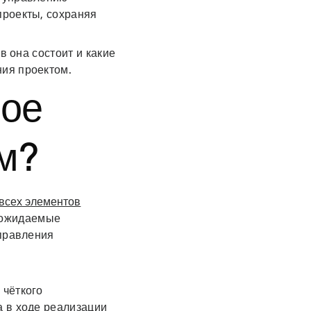
проекты, сохраняя
в она состоит и какие
ния проектом.
ное
м?
всех элементов
и ожидаемые
управления
 чёткого
 в ходе реализации