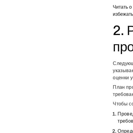
Читать о
избежат
2. 
пр
Следующ
указыва
оценки 
План про
требова
Чтобы с
Прове
требов
Опред