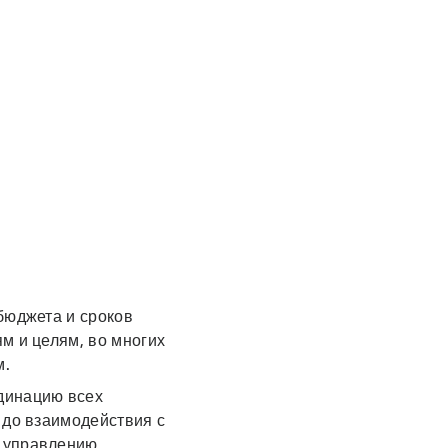
бюджета и сроков
м и целям, во многих
м.
динацию всех
 до взаимодействия с
к управлению