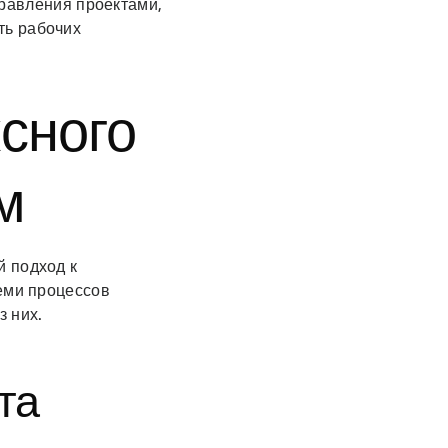
правления проектами,
ть рабочих
сного
м
й подход к
семи процессов
з них.
та