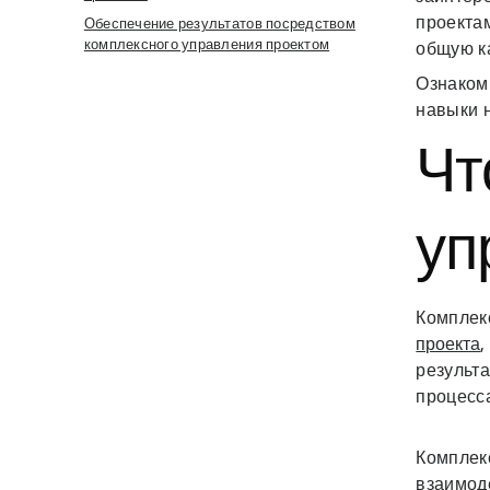
проекта
Обеспечение результатов посредством
комплексного управления проектом
общую к
Ознакомь
навыки 
Чт
уп
Комплек
проекта
,
результ
процесс
Комплек
взаимод