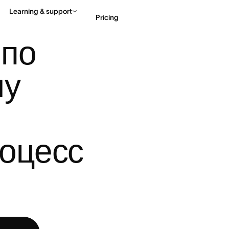
Learning & support
Pricing
 КОМПЛЕКСНОМУ УПРАВЛЕНИЮ ...
по 
Contact sales
View 
у 
оцесс 