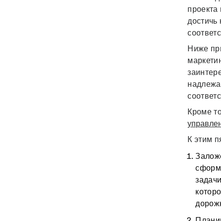
проекта
достичь 
соответ
Ниже пр
маркетин
заинтер
надлежа
соответ
Кроме т
управле
К этим п
Залож
сформу
задачи
которо
дорожн
Плани