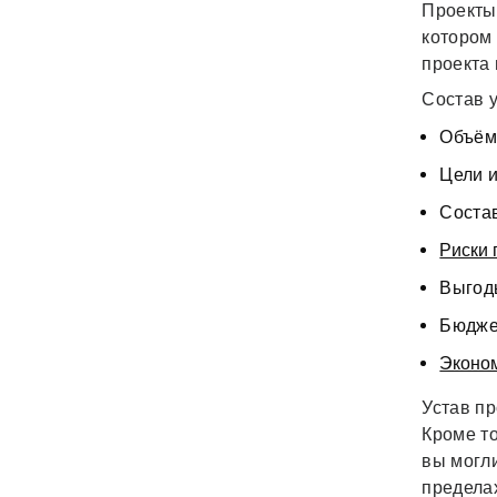
Проекты 
котором
проекта
Состав у
Объём
Цели 
Соста
Риски 
Выгод
Бюдж
Эконо
Устав пр
Кроме то
вы могл
предела