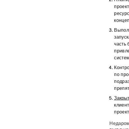
проект
ресурс
конце
Выпол
запуск
часть 
привл
систе
Контро
по про
подра
препят
Закрыт
клиент
проект
Недаром