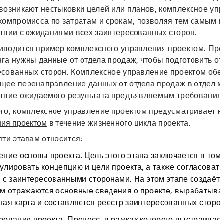
 возникают нестыковки целей или планов, комплексное у
компромисса по затратам и срокам, позволяя тем самым 
ствии с ожиданиями всех заинтересованных сторон.
иводится пример комплексного управления проектом.
Пр
га нужны данные от отдела продаж, чтобы подготовить о
есованных сторон. Комплексное управление проектом об
щее перенаправление данных от отдела продаж в отдел 
ствие ожидаемого результата предъявляемым требован
ого, комплексное управление проектом предусматривает 
ния проектом
в течение жизненного цикла проекта.
яти этапам относится:
ение основы проекта.
Цель этого этапа заключается в том
лировать концепцию и цели проекта, а также согласова
 с заинтересованными сторонами. На этом этапе создаё
м отражаются основные сведения о проекте, вырабатыва
ая карта и составляется реестр заинтересованных стор
рование проекта.
Процесс, в рамках которого выстраива