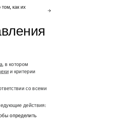
том, как их
авления
а
, в котором
вехи
и критерии
ответствии со всеми
ледующие действия:
тобы определить