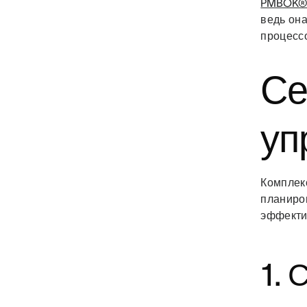
PMBOK
ведь он
процесс
Се
уп
Комплек
планиро
эффекти
1. 