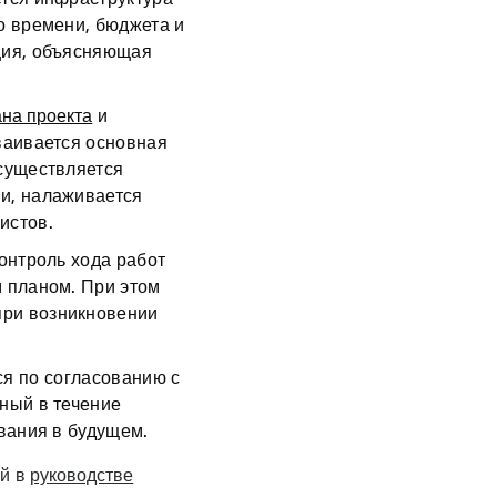
о времени, бюджета и
ция, объясняющая
ана проекта
и
ваивается основная
осуществляется
и, налаживается
листов.
онтроль хода работ
м планом. При этом
при возникновении
ся по согласованию с
ный в течение
ования в будущем.
ий в
руководстве