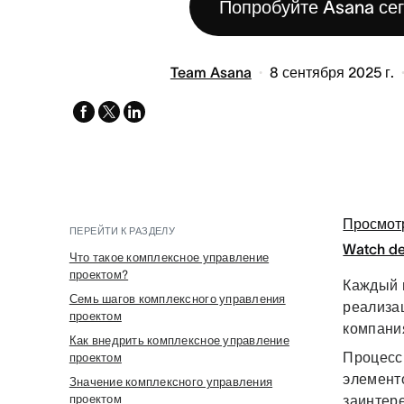
Попробуйте Asana се
Team Asana
8 сентября 2025 г.
facebook
x-
linkedin
twitter
Просмот
ПЕРЕЙТИ К РАЗДЕЛУ
Watch d
Что такое комплексное управление
проектом?
Каждый п
Семь шагов комплексного управления
реализац
проектом
компани
Как внедрить комплексное управление
Процесс
проектом
элементо
Значение комплексного управления
проектом
заинтер