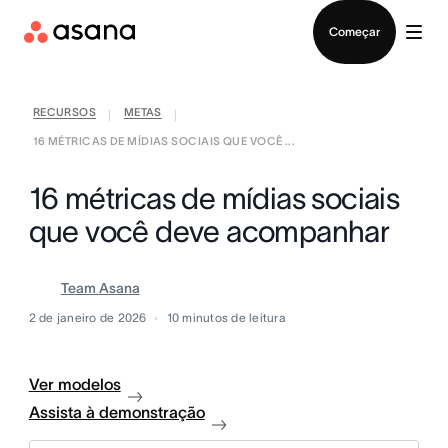
Falar com Vendas
Começar
RECURSOS
METAS
|
|
16 MÉTRICAS DE MÍDIAS SOCIAIS QUE VOCÊ ...
16 métricas de mídias sociais
que você deve acompanhar
Team Asana
2 de janeiro de 2026
10
minutos de leitura
Ver modelos
Assista à demonstração