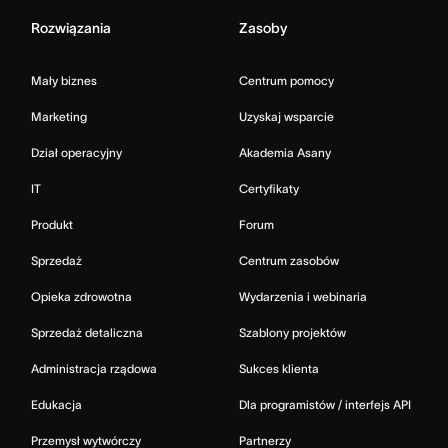
Rozwiązania
Zasoby
Mały biznes
Centrum pomocy
Marketing
Uzyskaj wsparcie
Dział operacyjny
Akademia Asany
IT
Certyfikaty
Produkt
Forum
Sprzedaż
Centrum zasobów
Opieka zdrowotna
Wydarzenia i webinaria
Sprzedaż detaliczna
Szablony projektów
Administracja rządowa
Sukces klienta
Edukacja
Dla programistów / interfejs API
Przemysł wytwórczy
Partnerzy