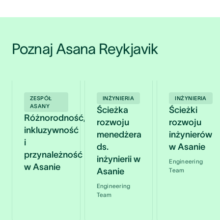
Poznaj Asana Reykjavik
ZESPÓŁ
INŻYNIERIA
INŻYNIERIA
ASANY
Ścieżka
Ścieżki
Różnorodność,
rozwoju
rozwoju
inkluzywność
menedżera
inżynierów
i
ds.
w Asanie
przynależność
inżynierii w
Engineering
w Asanie
Asanie
Team
Engineering
Team