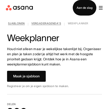
Contact opnemen met verkoop
Aan de slag
SJABLONEN
VERGADERAGENDA'S
WEEKPLANNER
|
|
Weekplanner
Houd niet alleen maar je wekelijkse takenlijst bij. Organiseer
en plan je taken zodat je altijd het werk met de hoogste
prioriteit gedaan krijgt. Ontdek hoe je in Asana een
weekplannersjabloon kunt maken.
Maak je sjabloon
Registreer je om je eigen sjabloon te maken.
DELEN