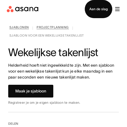
Contact opnemen met verkoop
Aan de slag
SJABLONEN
PROJECTPLANNING
|
|
SJABLOON VOOR EEN WEKELIJKSE TAKENLIJST
Wekelijkse takenlijst
Helderheid hoeft niet ingewikkeld te zijn. Met een sjabloon
voor een wekelijkse takenlijst kun je elke maandag in een
paar seconden een nieuwe takenlijst maken.
Maak je sjabloon
Registreer je om je eigen sjabloon te maken.
DELEN