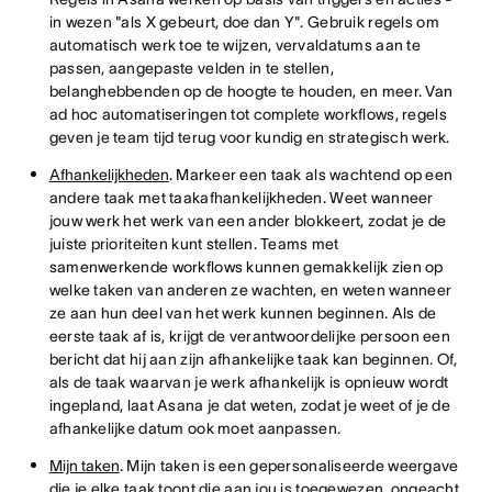
in wezen "als X gebeurt, doe dan Y". Gebruik regels om
automatisch werk toe te wijzen, vervaldatums aan te
passen, aangepaste velden in te stellen,
belanghebbenden op de hoogte te houden, en meer. Van
ad hoc automatiseringen tot complete workflows, regels
geven je team tijd terug voor kundig en strategisch werk.
Afhankelijkheden
. Markeer een taak als wachtend op een
andere taak met taakafhankelijkheden. Weet wanneer
jouw werk het werk van een ander blokkeert, zodat je de
juiste prioriteiten kunt stellen. Teams met
samenwerkende workflows kunnen gemakkelijk zien op
welke taken van anderen ze wachten, en weten wanneer
ze aan hun deel van het werk kunnen beginnen. Als de
eerste taak af is, krijgt de verantwoordelijke persoon een
bericht dat hij aan zijn afhankelijke taak kan beginnen. Of,
als de taak waarvan je werk afhankelijk is opnieuw wordt
ingepland, laat Asana je dat weten, zodat je weet of je de
afhankelijke datum ook moet aanpassen.
Mijn taken
. Mijn taken is een gepersonaliseerde weergave
die je elke taak toont die aan jou is toegewezen, ongeacht