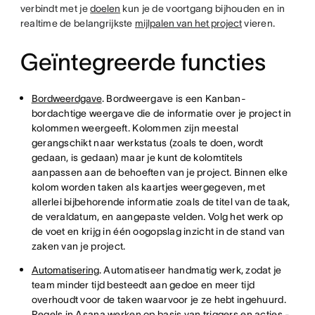
verbindt met je
doelen
kun je de voortgang bijhouden en in
realtime de belangrijkste
mijlpalen van het project
vieren.
Geïntegreerde functies
Bordweerdgave
. Bordweergave is een Kanban-
bordachtige weergave die de informatie over je project in
kolommen weergeeft. Kolommen zijn meestal
gerangschikt naar werkstatus (zoals te doen, wordt
gedaan, is gedaan) maar je kunt de kolomtitels
aanpassen aan de behoeften van je project. Binnen elke
kolom worden taken als kaartjes weergegeven, met
allerlei bijbehorende informatie zoals de titel van de taak,
de veraldatum, en aangepaste velden. Volg het werk op
de voet en krijg in één oogopslag inzicht in de stand van
zaken van je project.
Automatisering
. Automatiseer handmatig werk, zodat je
team minder tijd besteedt aan gedoe en meer tijd
overhoudt voor de taken waarvoor je ze hebt ingehuurd.
Regels in Asana werken op basis van triggers en acties -