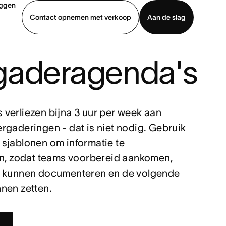
oggen
Contact opnemen met verkoop
Aan de slag
gaderagenda's
erkoop
Demo bekijken
App downloaden
verliezen bijna 3 uur per week aan
rgaderingen - dat is niet nodig. Gebruik
sjablonen om informatie te
en, zodat teams voorbereid aankomen,
n kunnen documenteren en de volgende
nen zetten.
g