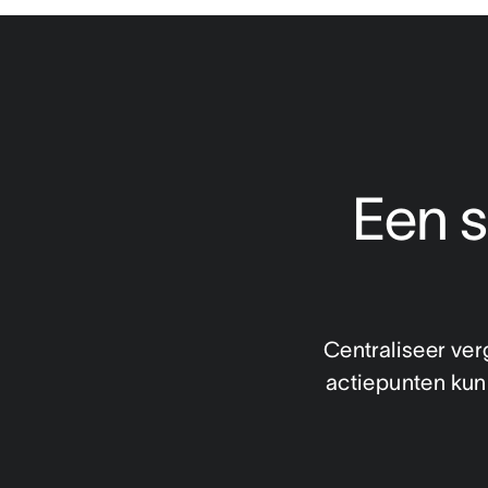
Een s
Centraliseer ver
actiepunten kun