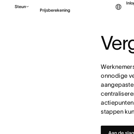
Inl
Steun
Prijsberekening
Ver
Contact opnemen met v
Werknemers 
onnodige ve
aangepaste 
centraliser
actiepunte
stappen kun
Aan de sla