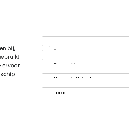
n bij,
gebruikt.
e ervoor
 schip