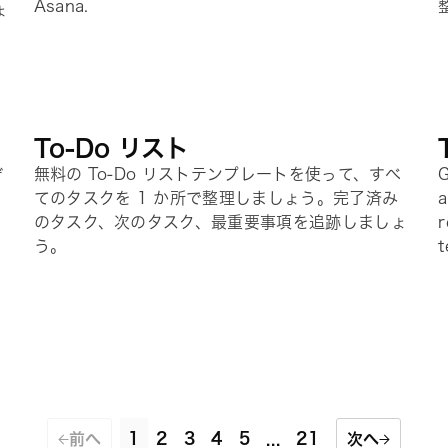
Asana.
ょ
To-Do リスト
デ
無料の To-Do リストテンプレートを使って、すべ
G
り
てのタスクを 1 か所で整理しましょう。完了済み
a
のタスク、次のタスク、最重要事項を追跡しましょ
r
う。
t
1
2
3
4
5
21
前へ
...
次へ