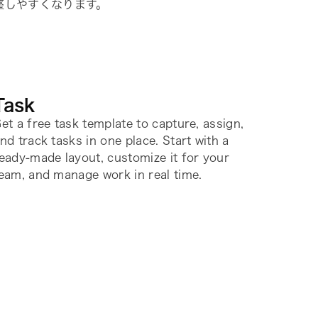
整しやすくなります。
Task
et a free task template to capture, assign,
nd track tasks in one place. Start with a
eady-made layout, customize it for your
eam, and manage work in real time.