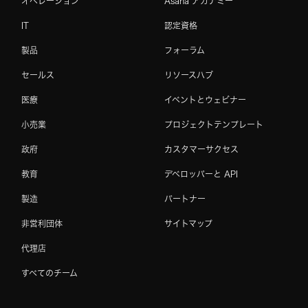
オペレーション
Asana アカデミー
IT
認定資格
製品
フォーラム
セールス
リソースハブ
医療
イベントとウェビナー
小売業
プロジェクトテンプレート
政府
カスタマーサクセス
教育
デベロッパーと API
製造
パートナー
非営利団体
サイトマップ
代理店
すべてのチーム