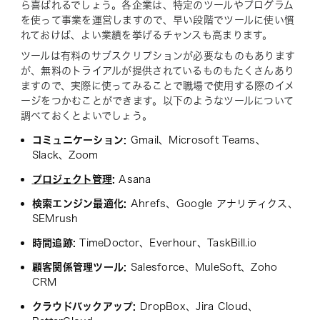
ら喜ばれるでしょう。各企業は、特定のツールやプログラム
を使って事業を運営しますので、早い段階でツールに使い慣
れておけば、よい業績を挙げるチャンスも高まります。
ツールは有料のサブスクリプションが必要なものもあります
が、無料のトライアルが提供されているものもたくさんあり
ますので、実際に使ってみることで職場で使用する際のイメ
ージをつかむことができます。以下のようなツールについて
調べておくとよいでしょう。
コミュニケーション:
Gmail、Microsoft Teams、
Slack、Zoom
プロジェクト管理
:
Asana
検索エンジン最適化:
Ahrefs、Google アナリティクス、
SEMrush
時間追跡:
TimeDoctor、Everhour、TaskBill.io
顧客関係管理ツール:
Salesforce、MuleSoft、Zoho
CRM
クラウドバックアップ:
DropBox、Jira Cloud、