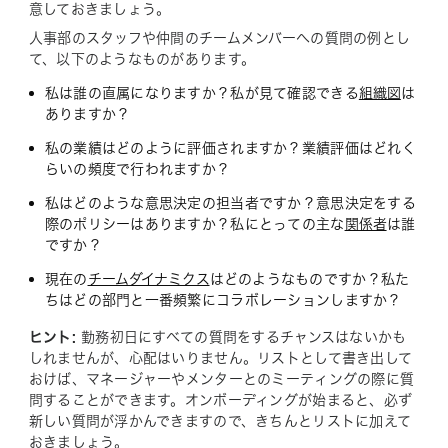
意しておきましょう。
人事部のスタッフや仲間のチームメンバーへの質問の例とし
て、以下のようなものがあります。
私は誰の直属になりますか？私が見て確認できる
組織図
は
ありますか？
私の業績はどのように評価されますか？業績評価はどれく
らいの頻度で行われますか？
私はどのような意思決定の担当者ですか？意思決定をする
際のポリシーはありますか？私にとっての主な
関係者
は誰
ですか？
現在の
チームダイナミクス
はどのようなものですか？私た
ちはどの部門と一番頻繁にコラボレーションしますか？
ヒント:
勤務初日にすべての質問をするチャンスはないかも
しれませんが、心配はいりません。リストとして書き出して
おけば、マネージャーやメンターとのミーティングの際に質
問することができます。オンボーディングが始まると、必ず
新しい質問が浮かんできますので、きちんとリストに加えて
おきましょう。