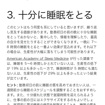
3. 十分に睡眠をとる
このヒントはもう何度も耳にしていると思いますが、繰り返
し言及する価値があります。勤務初日の前の晩に十分な睡眠
をとっておかないと、集中したり、情報を理解したり、最高
の自分を見せたりすることができなくなります。一晩に 7～
8 時間の睡眠をとると一番よい効果が見込めます。それ以下
の場合は、生産性が大幅に落ちてしまう可能性があります。
American Academy of Sleep Medicine
が行った調査で
は、睡眠を 5～6 時間しかとれていない人は、生産性の低下
が 19% 以上も多かった一方で、睡眠時間が 5 時間にも満た
ない人は、生産性の低下が 29% 以上も多かったという結果
が出ています。
ヒント:
勤務初日の前に睡眠の質を高めておきたい人は、一
週間前から睡眠のスケジュールを調整することをおすすめし
ます。また、十分疲れた状態で就寝時間を迎えられるよう
に、仕事の前の日にはエクササイズをするのもよいでしょ
う。就寝前に
電子機器の使用を制限
することも、睡眠の質を