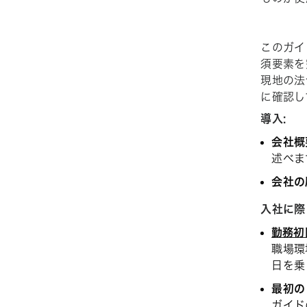
このガイ
須要素を
現地の法
に確認し
導入:
会社概
述べま
会社の
入社に際
勤務初
職場環
日を乗
最初の
ガイド