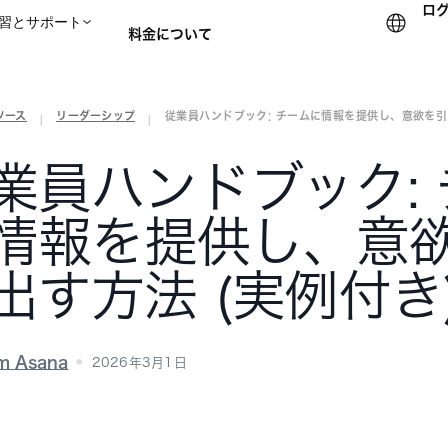
ロ
習とサポート
料金について
ソース
リーダーシップ
従業員ハンドブック: チームに情報を提供し、意欲を引
セールスチームに問い合
|
|
業員ハンドブック:
情報を提供し、意
出す方法 (実例付き
m Asana
2026年3月1日