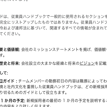
ドは、従業員ハンドブックで一般的に使用されるセクション
完全にリストアップしたものではありません。従業員ハンド
令および連邦法に基づいて、関連するすべての情報が含まれ
てください。
要と価値観:
会社のミッションステートメントを掲げ、価値観
す。
歴史と将来:
会社設立の大まかな経緯と将来の
ビジョン
を記載
して:
日
ガイド :
チームメンバーの勤務初日の内容は職務によって
境と社内文化を重視した従業員ハンドブックは、どの新規採
り切るためのガイドとして役立ちます。
 1 か月の予定:
新規採用者の最初の 1 か月の予定を説明す
の内容をより詳しく伝えます。