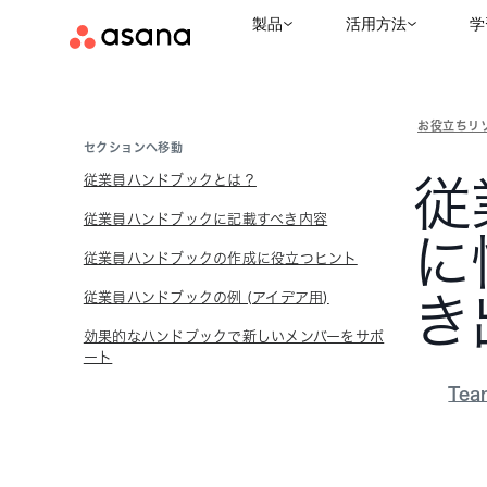
製品
活用方法
学
お役立ちリ
セクションへ移動
従業員ハンドブックとは？
従
従業員ハンドブックに記載すべき内容
に
従業員ハンドブックの作成に役立つヒント
従業員ハンドブックの例 (アイデア用)
き
効果的なハンドブックで新しいメンバーをサポ
ート
Tea