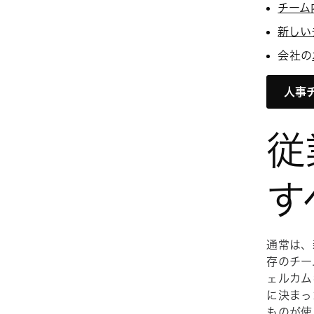
チーム
新しい
会社の
人事チ
従
す
通常は、
存のチー
ェルカム
に決まっ
ものが使