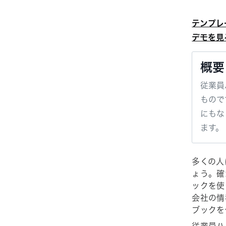
テンプレ
デモを見
概要
従業員
もので
にもな
ます。
多くの人
ょう。確
ックを使
会社の情
ブックを