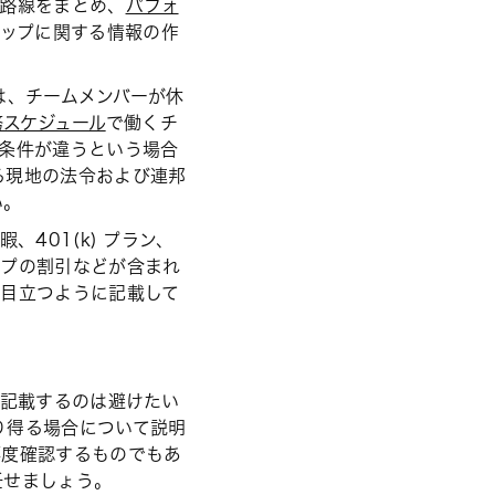
長路線をまとめ、
パフォ
ップに関する情報の作
は、チームメンバーが休
務スケジュール
で働くチ
の条件が違うという場合
る現地の法令および連邦
い。
401(k) プラン、
ップの割引などが含まれ
、目立つように記載して
記載するのは避けたい
り得る場合について説明
再度確認するものでもあ
任せましょう。