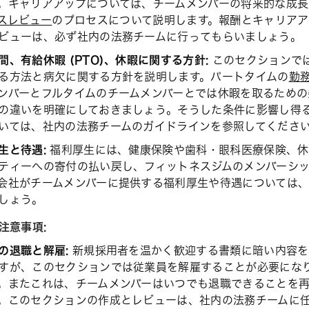
。キャリアアップについては、チームメンバーの将来的な成
スレビュー
のプロセスについて説明します。報酬とキャリアア
ビューは、必ず社内の法務チームに行ってもらいましょう。
間、有給休暇 (PTO)、休暇に関する方針:
このセクションで
る方法と病欠に関する方針を説明します。パートタイムの
勤
ンバーとフルタイムのチームメンバーとでは休暇を取るため
の違いを明確にしておきましょう。そうした条件に影響し得
いては、社内の法務チームのガイドラインを参照してくださ
生と待遇:
福利厚生には、健康保険や歯科・眼科医療保険、休暇、
ティーへの寄付の払い戻し、フィットネスジムのメンバーシ
会社がチームメンバーに提供する福利厚生や待遇については
しょう。
注意事項:
の退職と解雇:
新規採用者を温かく歓迎する書類に暗い内容を
すが、このセクションでは従業員を解雇することが必要にな
。またこれは、チームメンバーはいつでも退職できることを
。このセクションの作成とレビューは、社内の法務チームに