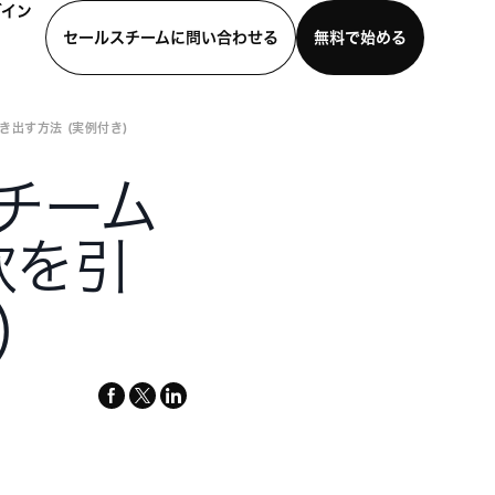
グイン
セールスチームに問い合わせる
無料で始める
き出す方法 (実例付き)
わせる
デモを見る
モバイルアプリをダウンロード
 チーム
欲を引
)
facebook
x-
linkedin
twitter