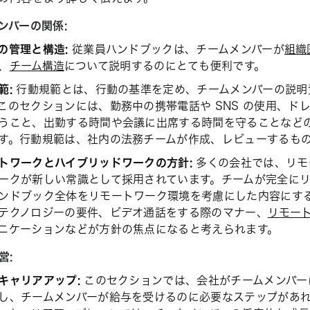
ンバーの関係:
の管理と構造:
従業員ハンドブックは、チームメンバーが
組織
、
チーム構造
について説明するのにとても便利です。
範:
行動規範とは、行動の基準を定め、チームメンバーの説明
このセクションには、勤務中の携帯電話や SNS の使用、ド
うこと、出勤する時間や会議に出席する時間を守ることなど
す。行動規範は、社内の法務チームが作成、レビューするも
トワークとハイブリッドワークの方針:
多くの会社では、リモ
ークが新しい常識として採用されています。チームが完全に
ンドブック全体をリモートワーク環境を考慮にした内容にす
テクノロジーの要件、ビデオ通話をする際のマナー、
リモー
ニケーションなどが方針の焦点になると考えられます。
営:
キャリアアップ:
このセクションでは、会社がチームメンバー
し、チームメンバーが給与を受けるのに必要なステップがあ