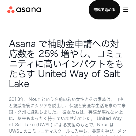
セールスチームに問い合わせる
無料で始める
Asana で補助金申請への対
応数を 25% 増やし、コミュ
ニティに高いインパクトをも
たらす United Way of Salt
Lake
2013年、Nour という名前の若い女性とその家族は、自宅
と親戚を後にシリアを脱出し、保護と安全な生活を求めて米
国ユタ州に避難しました。 彼女たちは、英語が喋れない上
に、お金もまったく持っていませんでした。 United Way
of Salt Lake (UWSL) による支援のもとで、Nour は
UWSL のコミュニティスクールに入学し、英語を学び、メン