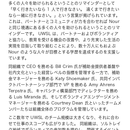
多くの人々を助けられるということのリマインダーとして
「早く行きたいなら 1 人で行きなさい。 遠くまで行きたい
なら一緒に行きなさい。」という言葉が掲げられ
ています。
これは、パートナーとコミュニティが力を合わせれば Nour
と同じ境遇にある多くの人々を助けられるということのリマ
インダーです。 UWSL は、パートナーおよびボランティア
と協力し、教育を受ける機会の改善や、より充実した生活の
実現を目指して取り組むことにより、数十万人にもおよぶ
Nour のような人々が目標とする学歴を達成するのを支援し
ています。
同組織で CEO を務める Bill Crim 氏が補助金提供者基盤や
社内文化といった経営レベルの指標を管理する一方で、補助
金マネージャーを務める Katy Shoemaker 氏、共同インパ
クトパートナーシップ部門で VP を務める Amy Ahrens
Terpstra 氏、キャパシティ構築部門でディレクターを務め
る Luis Miranda 氏、そしてボランティアエンゲージメント
マネージャーを務める Courtney Dean 氏といったチームメ
ンバーたちは組織全体のプログラムを管理しています。
ここ数年で UWSL のチーム規模は大きくなり、それに合わ
せて仕事のスコープも広がりました。 同組織は、ソルトレイ
ク地域でボランティアの参加数を増やし、開催するイベント