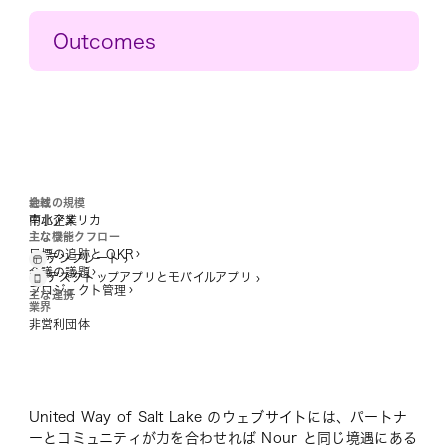
Outcomes
申請プロセスを合理化
簡素化されたプロセスをもとに補助金申請の数を
25% アップ
プランニングの効率化
テンプレートの使用により、ルーチン的なプロジェク
トや仕事の計画に費やす時間を 15% 削減
地域
会社の規模
南北アメリカ
中小企業
主なワークフロー
主な機能
オンボーディングの加速
目標の追跡と OKR
テンプレート
オンボーディングするボランティアの数を増やし、パ
会議の議題
デスクトップアプリとモバイルアプリ
ートナーやコミュニティイベントにボランティアによ
プロジェクト管理
主な連携
業界
るサポートを提供
非営利団体
United Way of Salt Lake のウェブサイトには、パートナ
ーとコミュニティが力を合わせれば Nour と同じ境遇にある