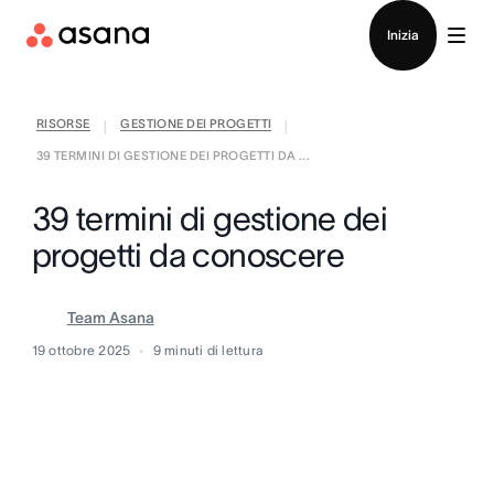
Contatta le vendite
Inizia
RISORSE
GESTIONE DEI PROGETTI
|
|
39 TERMINI DI GESTIONE DEI PROGETTI DA ...
39 termini di gestione dei
progetti da conoscere
Team Asana
19 ottobre 2025
9
minuti di lettura