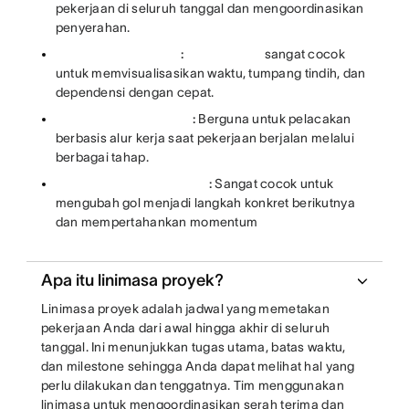
pekerjaan di seluruh tanggal dan mengoordinasikan
penyerahan.
:
sangat cocok
untuk memvisualisasikan waktu, tumpang tindih, dan
dependensi dengan cepat.
:
Berguna untuk pelacakan
berbasis alur kerja saat pekerjaan berjalan melalui
berbagai tahap.
:
Sangat cocok untuk
mengubah gol menjadi langkah konkret berikutnya
dan mempertahankan momentum
Apa itu linimasa proyek?
Linimasa proyek adalah jadwal yang memetakan
pekerjaan Anda dari awal hingga akhir di seluruh
tanggal. Ini menunjukkan tugas utama, batas waktu,
dan milestone sehingga Anda dapat melihat hal yang
perlu dilakukan dan tenggatnya. Tim menggunakan
linimasa untuk mengoordinasikan serah terima dan