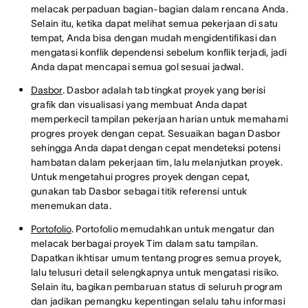
melacak perpaduan bagian-bagian dalam rencana Anda.
Selain itu, ketika dapat melihat semua pekerjaan di satu
tempat, Anda bisa dengan mudah mengidentifikasi dan
mengatasi konflik dependensi sebelum konflik terjadi, jadi
Anda dapat mencapai semua gol sesuai jadwal.
Dasbor
. Dasbor adalah tab tingkat proyek yang berisi
grafik dan visualisasi yang membuat Anda dapat
memperkecil tampilan pekerjaan harian untuk memahami
progres proyek dengan cepat. Sesuaikan bagan Dasbor
sehingga Anda dapat dengan cepat mendeteksi potensi
hambatan dalam pekerjaan tim, lalu melanjutkan proyek.
Untuk mengetahui progres proyek dengan cepat,
gunakan tab Dasbor sebagai titik referensi untuk
menemukan data.
Portofolio
. Portofolio memudahkan untuk mengatur dan
melacak berbagai proyek Tim dalam satu tampilan.
Dapatkan ikhtisar umum tentang progres semua proyek,
lalu telusuri detail selengkapnya untuk mengatasi risiko.
Selain itu, bagikan pembaruan status di seluruh program
dan jadikan pemangku kepentingan selalu tahu informasi