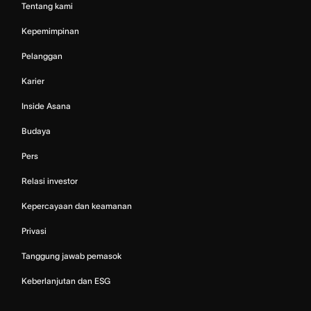
Tentang kami
Kepemimpinan
Pelanggan
Karier
Inside Asana
Budaya
Pers
Relasi investor
Kepercayaan dan keamanan
Privasi
Tanggung jawab pemasok
Keberlanjutan dan ESG