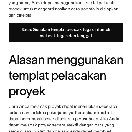
yang sama, Anda dapat menggunakan templat pelacak
proyek untuk mengoordinasikan cara portofolio disiapkan
dan dikelola.
Baca: Gunakan templat pelacak tugas ini untuk
melacak tugas dan tenggat
Alasan menggunakan
templat pelacakan
proyek
Cara Anda melacak proyek dapat menentukan seberapa
tertata dan terfokus pekerjaannya. Perbedaan kecil ini
dapat berdampak besar di seluruh perusahaan. Jika Anda
dapat melacak proyek secara efektif dengan cara yang
sama di seluruh tim dan bagian, Anda dapat membuat