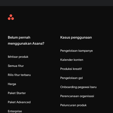
Asana
Home
Belum pernah
Kasus penggunaan
menggunakan Asana?
Pengelolaan kampanye
Ikhtisar produk
Kalender konten
Semua fitur
Produksi kreatif
Rilis fitur terbaru
Pengelolaan gol
Harga
Onboarding pegawai baru
Paket Starter
Perencanaan organisasi
Paket Advanced
Peluncuran produk
Enterprise