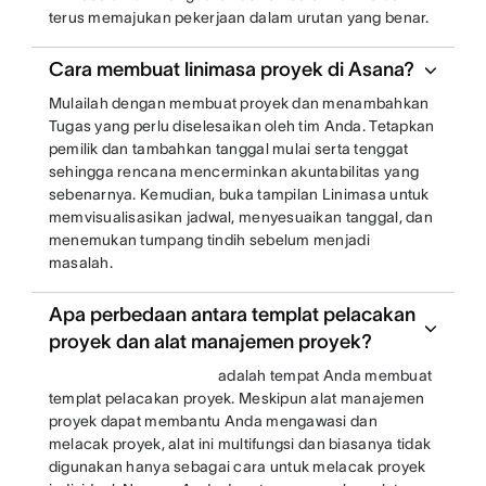
terus memajukan pekerjaan dalam urutan yang benar.
Cara membuat linimasa proyek di Asana?
Mulailah dengan membuat proyek dan menambahkan
Tugas yang perlu diselesaikan oleh tim Anda. Tetapkan
pemilik dan tambahkan tanggal mulai serta tenggat
sehingga rencana mencerminkan akuntabilitas yang
sebenarnya. Kemudian, buka tampilan Linimasa untuk
memvisualisasikan jadwal, menyesuaikan tanggal, dan
menemukan tumpang tindih sebelum menjadi
masalah.
Apa perbedaan antara templat pelacakan
proyek dan alat manajemen proyek?
adalah tempat Anda membuat
templat pelacakan proyek. Meskipun alat manajemen
proyek dapat membantu Anda mengawasi dan
melacak proyek, alat ini multifungsi dan biasanya tidak
digunakan hanya sebagai cara untuk melacak proyek