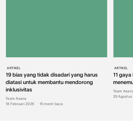
ARTIKEL
ARTIKEL
19 bias yang tidak disadari yang harus
11 gaya
diatasi untuk membantu mendorong
menemuk
inklusivitas
Team Asan
29 Agustus
Team Asana
18 Februari 2026
•
15
menit baca