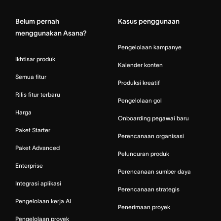
Belum pernah
Kasus penggunaan
menggunakan Asana?
Pengelolaan kampanye
Ikhtisar produk
Kalender konten
Semua fitur
Produksi kreatif
Rilis fitur terbaru
Pengelolaan gol
Harga
Onboarding pegawai baru
Paket Starter
Perencanaan organisasi
Paket Advanced
Peluncuran produk
Enterprise
Perencanaan sumber daya
Integrasi aplikasi
Perencanaan strategis
Pengelolaan kerja AI
Penerimaan proyek
Pengelolaan proyek