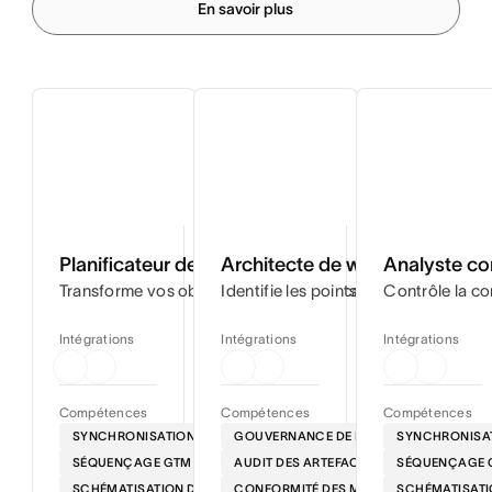
En savoir plus
Planificateur de lancement
Architecte de workflows
Analyste co
Transforme vos objectifs de projet en calendriers par ét
Identifie les points de friction dan
Contrôle la co
Intégrations
Intégrations
Intégrations
Compétences
Compétences
Compétences
SYNCHRONISATION DES FEUILLES DE ROUTE
GOUVERNANCE DE LA VOIX
SYNCHRONISAT
SÉQUENÇAGE GTM
AUDIT DES ARTEFACTS
SÉQUENÇAGE 
SCHÉMATISATION DES DÉPENDANCES
CONFORMITÉ DES MESSAGES
SCHÉMATISATI