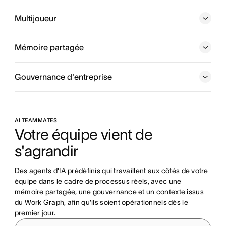
Un réseau neuronal de tout ce que fait votre entreprise,
chaque personne, tâche, projet, objectif et dépendance
Multijoueur
étant connectés, afin que les humains et les agents
sachent toujours qui fait quoi, pour quand et dans quel
Mémoire partagée
but.
Gouvernance d'entreprise
AI TEAMMATES
Votre équipe vient de 
s'agrandir
Des agents d'IA prédéfinis qui travaillent aux côtés de votre 
équipe dans le cadre de processus réels, avec une 
mémoire partagée, une gouvernance et un contexte issus 
du Work Graph, afin qu'ils soient opérationnels dès le 
premier jour.