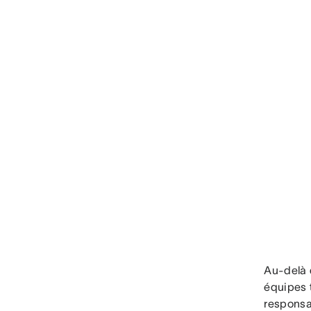
Au-delà d
équipes t
responsab