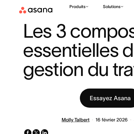
Produits
Solutions
RESSOURCES
COLLABORATION
LES 3 COMPOSANTES ESS
|
|
Les 3 compos
essentielles de
gestion du tra
Essayez Asana
Molly Talbert
16 février 2026
facebook
x-
linkedin