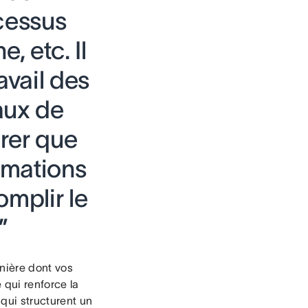
ocessus
, etc. Il
avail des
aux de
urer que
rmations
omplir le
”
anière dont vos
e qui renforce la
 qui structurent un