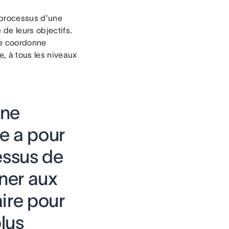
 processus d’une
 de leurs objectifs.
lle coordonne
e, à tous les niveaux
une
e a pour
essus de
nner aux
ire pour
plus