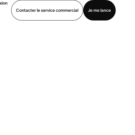
xion
Contacter le service commercial
Je me lance
ommercial
Voir une démo
Télécharger l’application