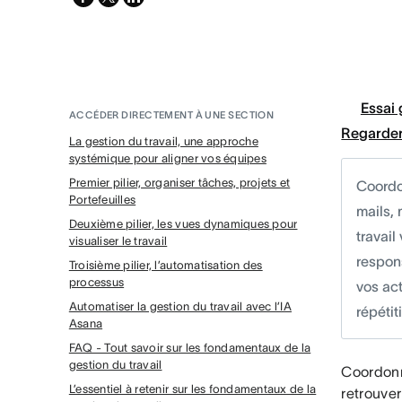
twitter
Essai 
ACCÉDER DIRECTEMENT À UNE SECTION
Regarder
La gestion du travail, une approche
systémique pour aligner vos équipes
Premier pilier, organiser tâches, projets et
Coordo
Portefeuilles
mails,
Deuxième pilier, les vues dynamiques pour
travail
visualiser le travail
respon
Troisième pilier, l’automatisation des
processus
vos act
Automatiser la gestion du travail avec l’IA
répétit
Asana
FAQ - Tout savoir sur les fondamentaux de la
gestion du travail
Coordonn
L’essentiel à retenir sur les fondamentaux de la
retrouver