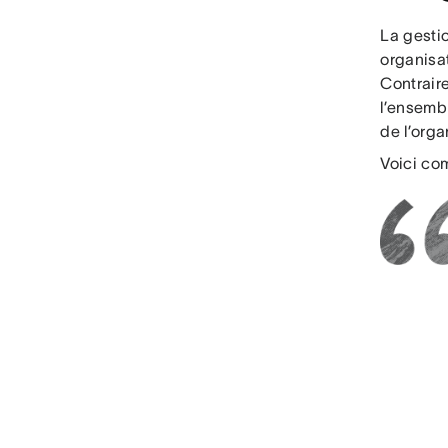
La gesti
organisat
Contrair
l’ensembl
de l’orga
Voici co