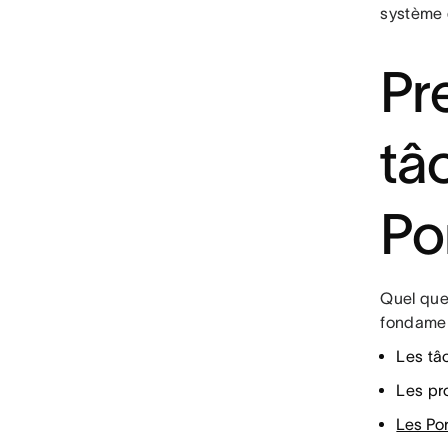
système d
Pr
tâ
Po
Quel que 
fondament
Les tâ
Les pr
Les Por