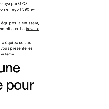
(relayé par GPO
on et reçoit 390 e-
s équipes ralentissent,
 ambitieux. Le
travail à
tre équipe soit au
 vous présente les
 système.
 une
e pour