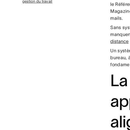
gestion du travail
le Référe
Magazine
mails.
Sans syst
manquent
distance
Un systèm
bureau, 
fondament
La
ap
al