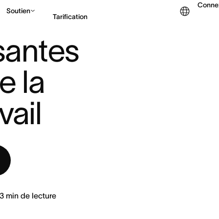
Conne
Soutien
Tarification
ENTIELLES DE LA GE ...
antes 
Contacter le service c
 la 
vail
3
min de lecture