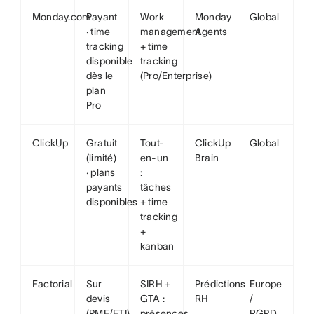
Monday.com
Payant
Work
Monday
Global
· time
management
Agents
tracking
+ time
disponible
tracking
dès le
(Pro/Enterprise)
plan
Pro
ClickUp
Gratuit
Tout-
ClickUp
Global
(limité)
en-un
Brain
· plans
:
payants
tâches
disponibles
+ time
tracking
+
kanban
Factorial
Sur
SIRH +
Prédictions
Europe
devis
GTA :
RH
/
(PME/ETI)
présences,
RGPD