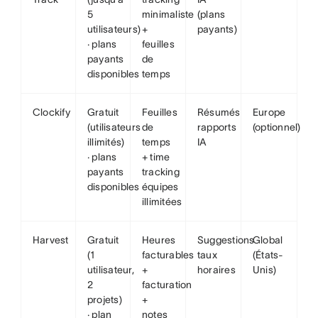
5
minimaliste
(plans
utilisateurs)
+
payants)
· plans
feuilles
payants
de
disponibles
temps
Clockify
Gratuit
Feuilles
Résumés
Europe
(utilisateurs
de
rapports
(optionnel)
illimités)
temps
IA
· plans
+ time
payants
tracking
disponibles
équipes
illimitées
Harvest
Gratuit
Heures
Suggestions
Global
(1
facturables
taux
(États-
utilisateur,
+
horaires
Unis)
2
facturation
projets)
+
· plan
notes