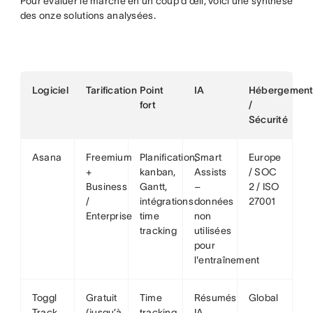
Pour évaluer le marché en un coup d'œil, voici une synthèse
des onze solutions analysées.
Logiciel
Tarification
Point
IA
Hébergemen
fort
/
Sécurité
Asana
Freemium
Planification,
Smart
Europe
+
kanban,
Assists
/ SOC
Business
Gantt,
–
2 / ISO
/
intégrations
données
27001
Enterprise
time
non
tracking
utilisées
pour
l'entraînement
Toggl
Gratuit
Time
Résumés
Global
Track
(jusqu’à
tracking
IA