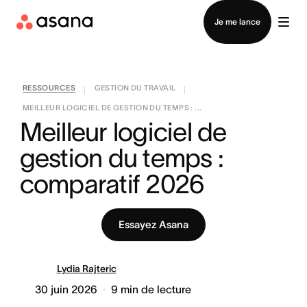
Contacter le service commercial
Je me lance
RESSOURCES
GESTION DU TRAVAIL
|
|
MEILLEUR LOGICIEL DE GESTION DU TEMPS : ...
Meilleur logiciel de 
gestion du temps : 
comparatif 2026
Essayez Asana
Lydia Rajteric
30 juin 2026
9
min de lecture