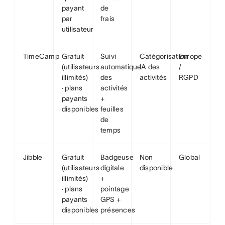
payant
de
par
frais
utilisateur
TimeCamp
Gratuit
Suivi
Catégorisation
Europe
(utilisateurs
automatique
IA des
/
illimités)
des
activités
RGPD
· plans
activités
payants
+
disponibles
feuilles
de
temps
Jibble
Gratuit
Badgeuse
Non
Global
(utilisateurs
digitale
disponible
illimités)
+
· plans
pointage
payants
GPS +
disponibles
présences