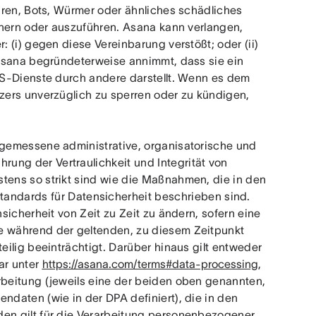
iren, Bots, Würmer oder ähnliches schädliches 
chern oder auszuführen. Asana kann verlangen, 
 (i) gegen diese Vereinbarung verstößt; oder (ii) 
Asana begründeterweise annimmt, dass sie ein 
S-Dienste durch andere darstellt. Wenn es dem 
ers unverzüglich zu sperren oder zu kündigen, 
gemessene administrative, organisatorische und 
g der Vertraulichkeit und Integrität von 
ens so strikt sind wie die Maßnahmen, die in den 
tandards für Datensicherheit beschrieben sind. 
icherheit von Zeit zu Zeit zu ändern, sofern eine 
 während der geltenden, zu diesem Zeitpunkt 
ilig beeinträchtigt. Darüber hinaus gilt entweder 
r unter 
https://asana.com/terms#data-processing
, 
beitung (jeweils eine der beiden oben genannten, 
daten (wie in der DPA definiert), die in den 
n gilt für die Verarbeitung personenbezogener 