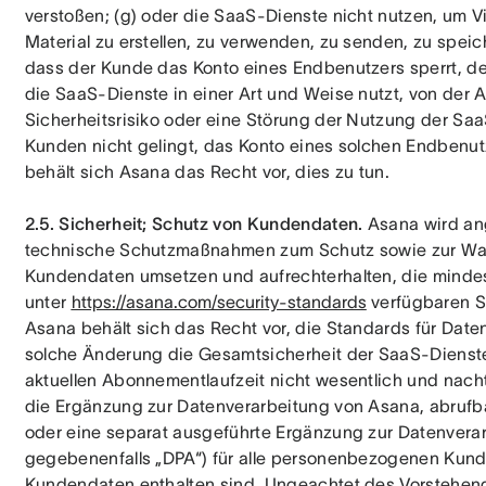
verstoßen; (g) oder die SaaS-Dienste nicht nutzen, um V
Material zu erstellen, zu verwenden, zu senden, zu spei
dass der Kunde das Konto eines Endbenutzers sperrt, der:
die SaaS-Dienste in einer Art und Weise nutzt, von der 
Sicherheitsrisiko oder eine Störung der Nutzung der Saa
Kunden nicht gelingt, das Konto eines solchen Endbenutz
behält sich Asana das Recht vor, dies zu tun.
2.5. Sicherheit; Schutz von Kundendaten.
 Asana wird an
technische Schutzmaßnahmen zum Schutz sowie zur Wahrun
Kundendaten umsetzen und aufrechterhalten, die mindest
unter 
https://asana.com/security-standards
 verfügbaren S
Asana behält sich das Recht vor, die Standards für Datens
solche Änderung die Gesamtsicherheit der SaaS-Dienste
aktuellen Abonnementlaufzeit nicht wesentlich und nachte
die Ergänzung zur Datenverarbeitung von Asana, abrufba
oder eine separat ausgeführte Ergänzung zur Datenverar
gegebenenfalls „DPA“) für alle personenbezogenen Kunden
Kundendaten enthalten sind. Ungeachtet des Vorstehende