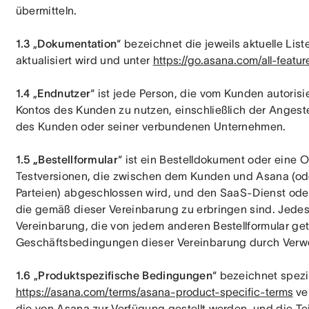
übermitteln.
1.3 
„
Dokumentation
“ bezeichnet die jeweils aktuelle List
aktualisiert wird und unter 
https://go.asana.com/all-featur
1.4 
„
Endnutzer
“ ist jede Person, die vom Kunden autoris
Kontos des Kunden zu nutzen, einschließlich der Angeste
des Kunden oder seiner verbundenen Unternehmen.
1.5 „Bestellformular
“ ist ein Bestelldokument oder eine O
Testversionen, die zwischen dem Kunden und Asana (od
Parteien) abgeschlossen wird, und den SaaS-Dienst oder 
die gemäß dieser Vereinbarung zu erbringen sind. Jedes B
Vereinbarung, die von jedem anderen Bestellformular getr
Geschäftsbedingungen dieser Vereinbarung durch Verwei
1.6 
„
Produktspezifische Bedingungen
https://asana.com/terms/asana-product-specific-terms
 ve
die von Asana zur Verfügung gestellt werden, und die Tei