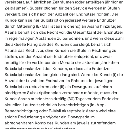
vereinbart, auf jährlichen Zeiträumen (oder anteiligen jährlichen 
Zeiträumen). Subskriptionen für den Service werden in Stufen 
verkauft, die sich nach der Anzahl der Endnutzer richten. Der 
Kunde kann seiner Subskription jederzeit weitere Endnutzer 
durch Mitteilung (E-Mail ist ausreichend) an Asana hinzufügen. 
Asana behält sich das Recht vor, die Gesamtzahl der Endnutzer 
in regelmäßigen Abständen zu berechnen, und wenn diese Zahl 
die aktuelle Plangröße des Kunden übersteigt, behält sich 
Asana das Recht vor, dem Kunden die Stufe in Rechnung zu 
stellen, die der Anzahl der Endnutzer entspricht, und zwar 
anteilig für die verbleibenden Monate der aktuellen jährlichen 
Subskriptionslaufzeit des Kunden, so dass alle Endnutzer-
Subskriptionslaufzeiten gleich lang sind. Wenn der Kunde (i) die 
Anzahl der bezahlten Endnutzer im Rahmen der jeweiligen 
Subskription reduzieren oder (ii) ein Downgrade auf einen 
niedrigeren Subskriptionsplan vornehmen möchte, muss der 
Kunde Asana mindestens dreißig (30) Tage vor dem Ende der 
aktuellen Laufzeit schriftlich benachrichtigen (In-App-
Benachrichtigung oder E-Mail akzeptabel); Asana wird eine 
solche Reduzierung und/oder ein Downgrade im 
abrechenbaren Konto des Kunden am jeweils zutreffendem 