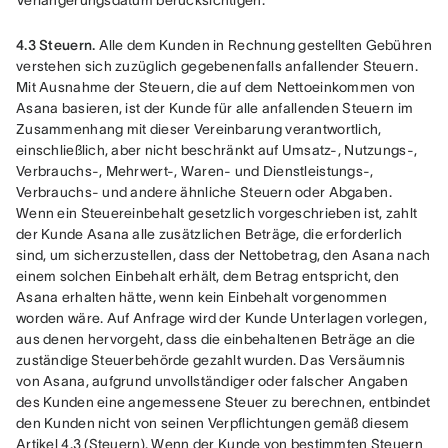
Verlängerungsdatum berücksichtigen.
4.3 Steuern.
 Alle dem Kunden in Rechnung gestellten Gebühren 
verstehen sich zuzüglich gegebenenfalls anfallender Steuern. 
Mit Ausnahme der Steuern, die auf dem Nettoeinkommen von 
Asana basieren, ist der Kunde für alle anfallenden Steuern im 
Zusammenhang mit dieser Vereinbarung verantwortlich, 
einschließlich, aber nicht beschränkt auf Umsatz-, Nutzungs-, 
Verbrauchs-, Mehrwert-, Waren- und Dienstleistungs-, 
Verbrauchs- und andere ähnliche Steuern oder Abgaben. 
Wenn ein Steuereinbehalt gesetzlich vorgeschrieben ist, zahlt 
der Kunde Asana alle zusätzlichen Beträge, die erforderlich 
sind, um sicherzustellen, dass der Nettobetrag, den Asana nach 
einem solchen Einbehalt erhält, dem Betrag entspricht, den 
Asana erhalten hätte, wenn kein Einbehalt vorgenommen 
worden wäre. Auf Anfrage wird der Kunde Unterlagen vorlegen, 
aus denen hervorgeht, dass die einbehaltenen Beträge an die 
zuständige Steuerbehörde gezahlt wurden. Das Versäumnis 
von Asana, aufgrund unvollständiger oder falscher Angaben 
des Kunden eine angemessene Steuer zu berechnen, entbindet 
den Kunden nicht von seinen Verpflichtungen gemäß diesem 
Artikel 4.3 (Steuern). Wenn der Kunde von bestimmten Steuern 