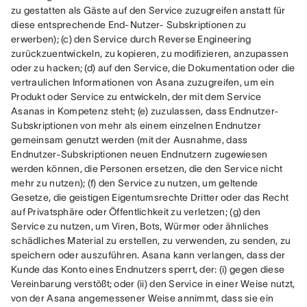
zu gestatten als Gäste auf den Service zuzugreifen anstatt für 
diese entsprechende End-Nutzer- Subskriptionen zu 
erwerben); (c) den Service durch Reverse Engineering 
zurückzuentwickeln, zu kopieren, zu modifizieren, anzupassen 
oder zu hacken; (d) auf den Service, die Dokumentation oder die 
vertraulichen Informationen von Asana zuzugreifen, um ein 
Produkt oder Service zu entwickeln, der mit dem Service 
Asanas in Kompetenz steht; (e) zuzulassen, dass Endnutzer-
Subskriptionen von mehr als einem einzelnen Endnutzer 
gemeinsam genutzt werden (mit der Ausnahme, dass 
Endnutzer-Subskriptionen neuen Endnutzern zugewiesen 
werden können, die Personen ersetzen, die den Service nicht 
mehr zu nutzen); (f) den Service zu nutzen, um geltende 
Gesetze, die geistigen Eigentumsrechte Dritter oder das Recht 
auf Privatsphäre oder Öffentlichkeit zu verletzen; (g) den 
Service zu nutzen, um Viren, Bots, Würmer oder ähnliches 
schädliches Material zu erstellen, zu verwenden, zu senden, zu 
speichern oder auszuführen. Asana kann verlangen, dass der 
Kunde das Konto eines Endnutzers sperrt, der: (i) gegen diese 
Vereinbarung verstößt; oder (ii) den Service in einer Weise nutzt, 
von der Asana angemessener Weise annimmt, dass sie ein 