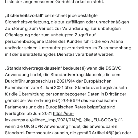
Liste der angemessenen Gerichtsbarkeiten steht.
„
Sicherheitsvorfall
“ bezeichnet jede bestätigte 
Sicherheitsverletzung, die zur zufälligen oder unrechtmäßigen 
Zerstörung, zum Verlust, zur Veränderung, zur unbefugten 
Offenlegung oder zum unbefugten Zugriff auf 
personenbezogene Daten des Kunden führt, die von Asana 
und/oder seinen Unterauftragsverarbeitern im Zusammenhang 
mit der Bereitstellung des Dienstes verarbeitet werden.
„
Standardvertragsklauseln
“ bedeutet (i) wenn die DSGVO 
Anwendung findet, die Standardvertragsklauseln, die dem 
Durchführungsbeschluss 2021/914 der Europäischen 
Kommission vom 4. Juni 2021 über Standardvertragsklauseln 
für die Übermittlung personenbezogener Daten in Drittländer 
gemäß der Verordnung (EU) 2016/679 des Europäischen 
Parlaments und des Europäischen Rates beigefügt sind 
(verfügbar ab Juni 2021 
https://eur-
lex.europa.eu/eli/dec_impl/2021/914/oj
), (die „
EU-SCCs
“); (ii) 
wenn die UK GDPR Anwendung findet, die anwendbaren 
Standard-Datenschutzklauseln, die gemäß Artikel 46(2)(c) oder 