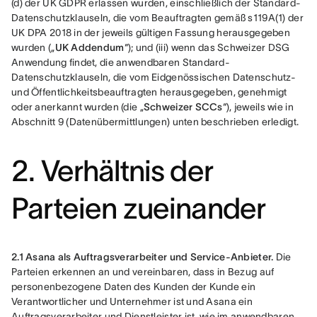
(d) der UK GDPR erlassen wurden, einschließlich der Standard-
Datenschutzklauseln, die vom Beauftragten gemäß s119A(1) der 
UK DPA 2018 in der jeweils gültigen Fassung herausgegeben 
wurden („
UK Addendum
“); und (iii) wenn das Schweizer DSG 
Anwendung findet, die anwendbaren Standard-
Datenschutzklauseln, die vom Eidgenössischen Datenschutz- 
und Öffentlichkeitsbeauftragten herausgegeben, genehmigt 
oder anerkannt wurden (die „
Schweizer SCCs
“), jeweils wie in 
Abschnitt 9 (Datenübermittlungen) unten beschrieben erledigt.
2. Verhältnis der
Parteien zueinander
2.1 Asana als Auftragsverarbeiter und Service-Anbieter.
 Die 
Parteien erkennen an und vereinbaren, dass in Bezug auf 
personenbezogene Daten des Kunden der Kunde ein 
Verantwortlicher und Unternehmer ist und Asana ein 
Auftragsverarbeiter und Dienstleister ist, wie im anwendbaren 