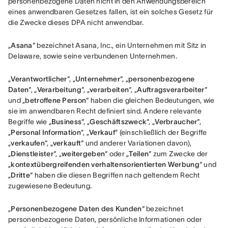
personenbezogene Daten nicht in den Anwendungsbereich 
eines anwendbaren Gesetzes fallen, ist ein solches Gesetz für 
die Zwecke dieses DPA nicht anwendbar.
„
Asana
“ bezeichnet Asana, Inc., ein Unternehmen mit Sitz in 
Delaware, sowie seine verbundenen Unternehmen.
„
Verantwortlicher
“, „
Unternehmer
“, „
personenbezogene 
Daten
“, „
Verarbeitung
“, „
verarbeiten
“, „
Auftragsverarbeiter
“ 
und „
betroffene Person
“ haben die gleichen Bedeutungen, wie 
sie im anwendbaren Recht definiert sind. Andere relevante 
Begriffe wie „
Business
“, „
Geschäftszweck
“, „
Verbraucher
“, 
„
Personal Information
“, „
Verkauf
“ (einschließlich der Begriffe 
„
verkaufen
“, „
verkauft
“ und anderer Variationen davon), 
„
Dienstleister
“, „
weitergeben
“ oder „
Teilen
“ zum Zwecke der 
„
kontextübergreifenden verhaltensorientierten Werbung
“ und 
„
Dritte
“ haben die diesen Begriffen nach geltendem Recht 
zugewiesene Bedeutung.
„
Personenbezogene Daten des Kunden
“ bezeichnet 
personenbezogene Daten, persönliche Informationen oder 