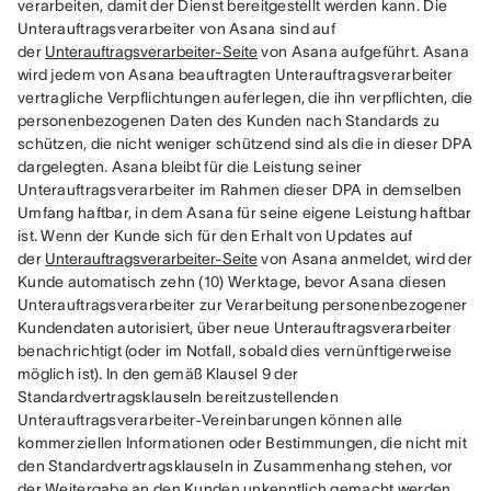
verarbeiten, damit der Dienst bereitgestellt werden kann. Die 
Unterauftragsverarbeiter von Asana sind auf 
der 
Unterauftragsverarbeiter-Seite
 von Asana aufgeführt. Asana 
wird jedem von Asana beauftragten Unterauftragsverarbeiter 
vertragliche Verpflichtungen auferlegen, die ihn verpflichten, die 
personenbezogenen Daten des Kunden nach Standards zu 
schützen, die nicht weniger schützend sind als die in dieser DPA 
dargelegten. Asana bleibt für die Leistung seiner 
Unterauftragsverarbeiter im Rahmen dieser DPA in demselben 
Umfang haftbar, in dem Asana für seine eigene Leistung haftbar 
ist. Wenn der Kunde sich für den Erhalt von Updates auf 
der 
Unterauftragsverarbeiter-Seite
 von Asana anmeldet, wird der 
Kunde automatisch zehn (10) Werktage, bevor Asana diesen 
Unterauftragsverarbeiter zur Verarbeitung personenbezogener 
Kundendaten autorisiert, über neue Unterauftragsverarbeiter 
benachrichtigt (oder im Notfall, sobald dies vernünftigerweise 
möglich ist). In den gemäß Klausel 9 der 
Standardvertragsklauseln bereitzustellenden 
Unterauftragsverarbeiter-Vereinbarungen können alle 
kommerziellen Informationen oder Bestimmungen, die nicht mit 
den Standardvertragsklauseln in Zusammenhang stehen, vor 
der Weitergabe an den Kunden unkenntlich gemacht werden, 