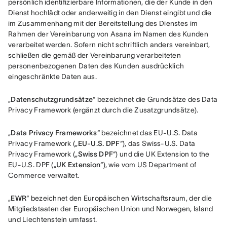
persönlich identifizierbare Informationen, die der Kunde in den 
Dienst hochlädt oder anderweitig in den Dienst eingibt und die 
im Zusammenhang mit der Bereitstellung des Dienstes im 
Rahmen der Vereinbarung von Asana im Namen des Kunden 
verarbeitet werden. Sofern nicht schriftlich anders vereinbart, 
schließen die gemäß der Vereinbarung verarbeiteten 
personenbezogenen Daten des Kunden ausdrücklich 
eingeschränkte Daten aus.
„
Datenschutzgrundsätze
“ bezeichnet die Grundsätze des Data 
Privacy Framework (ergänzt durch die Zusatzgrundsätze).
„
Data Privacy Frameworks
“ bezeichnet das EU-U.S. Data 
Privacy Framework („
EU-U.S. DPF
“), das Swiss-U.S. Data 
Privacy Framework („
Swiss DPF
“) und die UK Extension to the 
EU-U.S. DPF („
UK Extension
“), wie vom US Department of 
Commerce verwaltet.
„
EWR
“ bezeichnet den Europäischen Wirtschaftsraum, der die 
Mitgliedstaaten der Europäischen Union und Norwegen, Island 
und Liechtenstein umfasst.