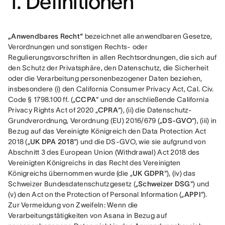
1. Definitionen
„Anwendbares Recht“
 bezeichnet alle anwendbaren Gesetze, 
Verordnungen und sonstigen Rechts- oder 
Regulierungsvorschriften in allen Rechtsordnungen, die sich auf 
den Schutz der Privatsphäre, den Datenschutz, die Sicherheit 
oder die Verarbeitung personenbezogener Daten beziehen, 
insbesondere (i) den California Consumer Privacy Act, Cal. Civ. 
Code § 1798.100 ff. („
CCPA
“ und der anschließende California 
Privacy Rights Act of 2020 „
CPRA
“), (ii) die Datenschutz-
Grundverordnung, Verordnung (EU) 2016/679 („
DS-GVO
“), (iii) in 
Bezug auf das Vereinigte Königreich den Data Protection Act 
2018 („
UK DPA 2018
“) und die DS-GVO, wie sie aufgrund von 
Abschnitt 3 des European Union (Withdrawal) Act 2018 des 
Vereinigten Königreichs in das Recht des Vereinigten 
Königreichs übernommen wurde (die „
UK GDPR
“), (iv) das 
Schweizer Bundesdatenschutzgesetz („
Schweizer DSG
“) und 
(v) den Act on the Protection of Personal Information („
APPI
“). 
Zur Vermeidung von Zweifeln: Wenn die 
Verarbeitungstätigkeiten von Asana in Bezug auf 