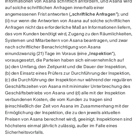
Informationen von Asana schriftlich anfordern, und Asana wird 
auf solche schriftlichen Anfragen innerhalb einer 
angemessenen Frist antworten („
schriftliche Anfragen
“); und 
(ii) nur wenn die Antworten von Asana auf solche schriftlichen 
Anfragen nicht das erforderliche Maß an Informationen liefern, 
das vom Kunden benötigt wird, Zugang zu den Räumlichkeiten, 
Systemen und Mitarbeitern von Asana beantragen, und zwar 
nach schriftlicher Benachrichtigung von Asana 
einundzwanzig (21) Tage im Voraus (eine „
Inspektion
“), 
vorausgesetzt, die Parteien haben sich einvernehmlich auf 
(a) den Umfang, den Zeitpunkt und die Dauer der Inspektion, 
(b) den Einsatz eines Prüfers zur Durchführung der Inspektion, 
(c) die Durchführung der Inspektion nur während der regulären 
Geschäftszeiten von Asana mit minimaler Unterbrechung des 
Geschäftsbetriebs von Asana und (d) alle mit der Inspektion 
verbundenen Kosten, die vom Kunden zu tragen sind 
(einschließlich der Zeit von Asana im Zusammenhang mit der 
Ermöglichung der Inspektion, die zu den jeweils aktuellen 
Preisen von Asana berechnet wird), geeinigt. Inspektionen sind 
höchstens einmal jährlich zulässig, außer im Falle eines 
Sicherheitsvorfalls.