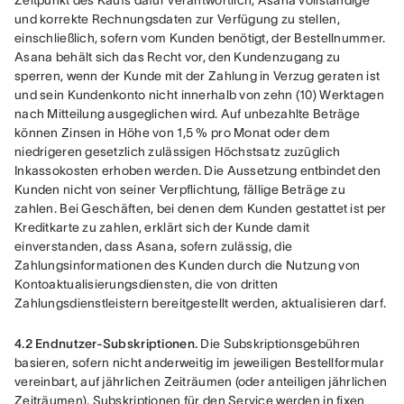
Zeitpunkt des Kaufs dafür verantwortlich, Asana vollständige 
und korrekte Rechnungsdaten zur Verfügung zu stellen, 
einschließlich, sofern vom Kunden benötigt, der Bestellnummer. 
Asana behält sich das Recht vor, den Kundenzugang zu 
sperren, wenn der Kunde mit der Zahlung in Verzug geraten ist 
und sein Kundenkonto nicht innerhalb von zehn (10) Werktagen 
nach Mitteilung ausgeglichen wird. Auf unbezahlte Beträge 
können Zinsen in Höhe von 1,5 % pro Monat oder dem 
niedrigeren gesetzlich zulässigen Höchstsatz zuzüglich 
Inkassokosten erhoben werden. Die Aussetzung entbindet den 
Kunden nicht von seiner Verpflichtung, fällige Beträge zu 
zahlen. Bei Geschäften, bei denen dem Kunden gestattet ist per 
Kreditkarte zu zahlen, erklärt sich der Kunde damit 
einverstanden, dass Asana, sofern zulässig, die 
Zahlungsinformationen des Kunden durch die Nutzung von 
Kontoaktualisierungsdiensten, die von dritten 
Zahlungsdienstleistern bereitgestellt werden, aktualisieren darf.
4.2 Endnutzer-Subskriptionen.
 Die Subskriptionsgebühren 
basieren, sofern nicht anderweitig im jeweiligen Bestellformular 
vereinbart, auf jährlichen Zeiträumen (oder anteiligen jährlichen 
Zeiträumen). Subskriptionen für den Service werden in fixen 