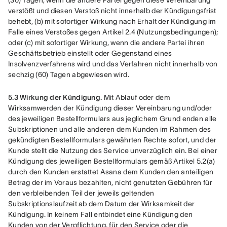
(30) Tagen, wenn die andere Partei gegen diese Vereinbarung 
verstößt und diesen Verstoß nicht innerhalb der Kündigungsfrist 
behebt, (b) mit sofortiger Wirkung nach Erhalt der Kündigung im 
Falle eines Verstoßes gegen Artikel 2.4 (Nutzungsbedingungen); 
oder (c) mit sofortiger Wirkung, wenn die andere Partei ihren 
Geschäftsbetrieb einstellt oder Gegenstand eines 
Insolvenzverfahrens wird und das Verfahren nicht innerhalb von 
sechzig (60) Tagen abgewiesen wird.
5.3 Wirkung der Kündigung.
 Mit Ablauf oder dem 
Wirksamwerden der Kündigung dieser Vereinbarung und/oder 
des jeweiligen Bestellformulars aus jeglichem Grund enden alle 
Subskriptionen und alle anderen dem Kunden im Rahmen des 
gekündigten Bestellformulars gewährten Rechte sofort, und der 
Kunde stellt die Nutzung des Service unverzüglich ein. Bei einer 
Kündigung des jeweiligen Bestellformulars gemäß Artikel 5.2(a) 
durch den Kunden erstattet Asana dem Kunden den anteiligen 
Betrag der im Voraus bezahlten, nicht genutzten Gebühren für 
den verbleibenden Teil der jeweils geltenden 
Subskriptionslaufzeit ab dem Datum der Wirksamkeit der 
Kündigung. In keinem Fall entbindet eine Kündigung den 
Kunden von der Verpflichtung, für den Service oder die 