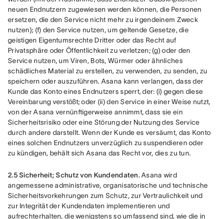
neuen Endnutzern zugewiesen werden können, die Personen 
ersetzen, die den Service nicht mehr zu irgendeinem Zweck 
nutzen); (f) den Service nutzen, um geltende Gesetze, die 
geistigen Eigentumsrechte Dritter oder das Recht auf 
Privatsphäre oder Öffentlichkeit zu verletzen; (g) oder den 
Service nutzen, um Viren, Bots, Würmer oder ähnliches 
schädliches Material zu erstellen, zu verwenden, zu senden, zu 
speichern oder auszuführen. Asana kann verlangen, dass der 
Kunde das Konto eines Endnutzers sperrt, der: (i) gegen diese 
Vereinbarung verstößt; oder (ii) den Service in einer Weise nutzt, 
von der Asana vernünftigerweise annimmt, dass sie ein 
Sicherheitsrisiko oder eine Störung der Nutzung des Service 
durch andere darstellt. Wenn der Kunde es versäumt, das Konto 
eines solchen Endnutzers unverzüglich zu suspendieren oder 
zu kündigen, behält sich Asana das Recht vor, dies zu tun.
2.5 Sicherheit; Schutz von Kundendaten.
 Asana wird 
angemessene administrative, organisatorische und technische 
Sicherheitsvorkehrungen zum Schutz, zur Vertraulichkeit und 
zur Integrität der Kundendaten implementieren und 
aufrechterhalten, die wenigstens so umfassend sind, wie die in 