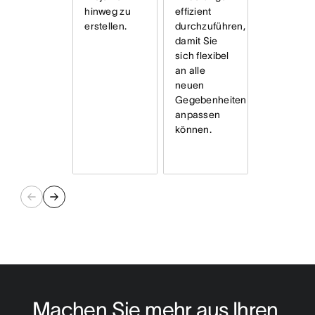
hinweg zu
effizient
erstellen.
durchzuführen,
damit Sie
sich flexibel
an alle
neuen
Gegebenheiten
anpassen
können.
Machen Sie mehr aus Ihren 