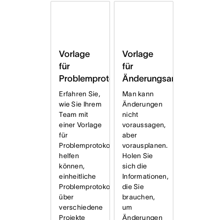
Vorlage
Vorlage
für
für
Problemprotokolle
Änderungsanfragen
Erfahren Sie,
Man kann
wie Sie Ihrem
Änderungen
Team mit
nicht
einer Vorlage
voraussagen,
für
aber
Problemprotokolle
vorausplanen.
helfen
Holen Sie
können,
sich die
einheitliche
Informationen,
Problemprotokolle
die Sie
über
brauchen,
verschiedene
um
Projekte
Änderungen