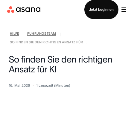
Vertrieb kontaktieren
Jetzt beginnen
HILFE
FÜHRUNGSTEAM
|
|
SO FINDEN SIE DEN RICHTIGEN ANSATZ FÜR ...
So finden Sie den richtigen
Ansatz für KI
16. Mai 2026
1
Lesezeit (Minuten)