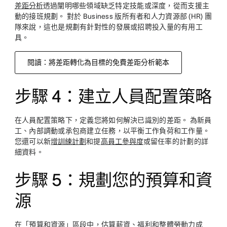
差距分析
透過闡明哪些領域缺乏特定技能或深度，從而支援主
動的接班規劃。 對於 Business 版所有者和人力資源部 (HR) 團
隊來說，這也是規劃有針對性的發展或招聘投入量的有用工
具。
閱讀：將差距轉化為目標的免費差距分析範本
步驟 4：建立人員配置策略
在人員配置策略下，定義您將如何解決已識別的差距。 為新員
工、內部調動或承包商建立任務，以平衡工作負荷和工作量。
您還可以新
增訓練計劃
和提
高員工參與度
或留任率的計劃的詳
細資料。
步驟 5：規劃您的預算和資
源
在「預算和資源」區段中，估算薪資、福利和整體勞動力成