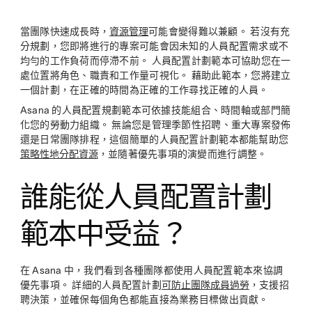
twitter
當團隊快速成長時，
資源管理
可能會變得難以兼顧。 若沒有充
分規劃，您即將進行的專案可能會因未知的人員配置需求或不
均勻的工作負荷而停滯不前。 人員配置計劃範本可協助您在一
處位置將角色、職責和工作量可視化。 藉助此範本，您將建立
一個計劃，在正確的時間為正確的工作尋找正確的人員。
Asana 的人員配置規劃範本可依據技能組合、時間軸或部門簡
化您的勞動力組織。 無論您是管理季節性招聘、重大專案發佈
還是日常團隊排程，這個簡單的人員配置計劃範本都能幫助您
策略性地分配資源
，並隨著優先事項的演變而進行調整。
誰能從人員配置計劃
範本中受益？
在 Asana 中，我們看到各種團隊都使用人員配置範本來協調
優先事項。 詳細的人員配置計劃
可防止團隊成員過勞
，支援招
聘決策，並確保每個角色都能直接為業務目標做出貢獻。