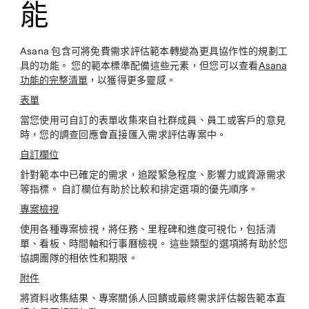
能
Asana 包含可將免費需求評估範本轉變為更具協作性的規劃工
具的功能。 您的範本標準配備這些元素，但您可以查看
Asana
功能的完整清單
，以獲得更多靈感。
表單
當您使用可自訂的表單收集來自社群成員、員工或客戶的意見
時，您的調查回應會直接匯入需求評估專案中。
自訂欄位
針對範本中已確定的需求，追蹤緊急程度、影響力或資源需求
等指標。 自訂欄位有助於比較和排定選項的優先順序。
專案檢視
使用各種專案檢視，將任務、里程碑和進度可視化，包括清
單、看板、時間軸和行事曆檢視。 這些類型的選項將有助於您
協調團隊的相依性和期限。
附件
將資料收集結果、專案關係人回饋或最終需求評估報告範本直