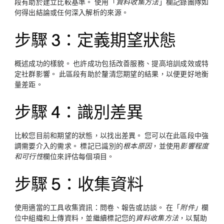
段有助於建立比較基準。 使用「
資料收集方法
」欄記錄團隊如
何得出結論或任何深入解析的來源。
步驟 3：定義期望狀態
概述成功的樣貌。 也許成功包括改善服務、提高培訓成效或特
定社群影響。 此區段有助於釐清您期望的結果，以便更好地衡
量差距。
步驟 4：識別差異
比較您目前和期望的狀態，以找出差異。 您可以在此區段中強
調需要介入的需求。 標記已識別的
根本原因
，並使用
影響程度
和可行性
欄位來評估每個項目。
步驟 5：收集資料
使用適當的工具收集資訊：問卷、報告或訪談。 在「
附件」
欄
位中組織和上傳資料，並繼續標記您的
資料收集方法
，以幫助