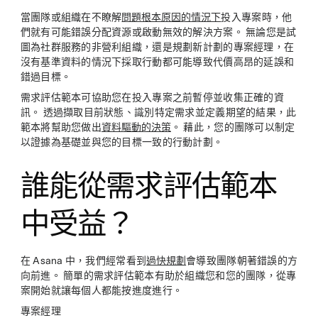
當團隊或組織在不瞭解
問題根本原因的情況下
投入專案時，他
們就有可能錯誤分配資源或啟動無效的解決方案。 無論您是試
圖為社群服務的非營利組織，還是規劃新計劃的專案經理，在
沒有基準資料的情況下採取行動都可能導致代價高昂的延誤和
錯過目標。
需求評估範本可協助您在投入專案之前暫停並收集正確的資
訊。 透過擷取目前狀態、識別特定需求並定義期望的結果，此
範本將幫助您做出
資料驅動的決策
。 藉此，您的團隊可以制定
以證據為基礎並與您的目標一致的行動計劃。
誰能從需求評估範本
中受益？
在 Asana 中，我們經常看到
過快規劃
會導致團隊朝著錯誤的方
向前進。 簡單的需求評估範本有助於組織您和您的團隊，從專
案開始就讓每個人都能按進度進行。
專案經理