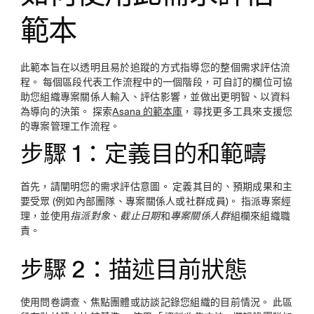
範本
此範本旨在以透明且易於追蹤的方式指導您的整個需求評估流
程。 每個區段代表工作流程中的一個階段，可自訂的欄位可協
助您組織專案關係人輸入、評估影響，並做出更明智、以資料
為導向的決策。 探索
Asana 的範本庫
，尋找更多工具來支援您
的專案管理工作流程。
步驟 1：定義目的和範疇
首先，請闡明您的需求評估意圖。 定義其目的、預期成果和主
要受眾 (例如內部團隊、專案關係人或社群成員)。 指派專案經
理，並使用
指派對象
、
截止日期
和
專案關係人群
組欄來組織職
責。
步驟 2：描述目前狀態
使用問卷調查、焦點團體或訪談記錄您組織的目前情況。 此區