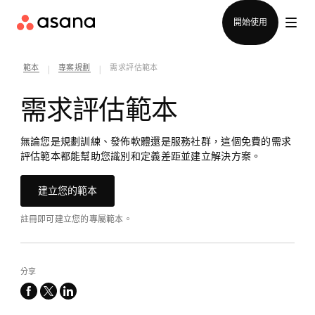
聯絡銷售部
開始使用
範本
專案規劃
需求評估範本
|
|
需求評估範本
無論您是規劃訓練、發佈軟體還是服務社群，這個免費的需求
評估範本都能幫助您識別和定義差距並建立解決方案。
建立您的範本
註冊即可建立您的專屬範本。
分享
facebook
x-
linkedin
twitter