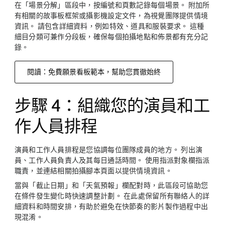
在「場景分解」區段中，按編號和頁數記錄每個場景。 附加所
有相關的故事板框架或攝影機設定文件，為視覺團隊提供情境
資訊。 請包含詳細資料，例如特效、道具和服裝要求。 這種
細目分類可兼作分段板，確保每個拍攝地點和佈景都有充分記
錄。
閱讀：免費願景看板範本，幫助您貫徹始終
步驟 4：組織您的演員和工
作人員排程
演員和工作人員排程是您協調每位團隊成員的地方。 列出演
員、工作人員負責人及其每日通話時間。 使用指派對象欄指派
職責，並連結相關拍攝腳本頁面以提供情境資訊。
當與「截止日期」和「天氣預報」欄配對時，此區段可協助您
在條件發生變化時快速調整計劃。 在此處保留所有聯絡人的詳
細資料和時間安排，有助於避免在快節奏的影片製作過程中出
現混淆。