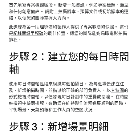
首先填寫專案概觀區段。 新增一般資訊，例如專案標題、類型
和任何創意備註。 請附上拍攝腳本、預算文件或初始腳本的連
結，以便您的團隊掌握大方向。
此步驟為第一助理導演和製作人提供了
專案範疇
的快照。 這也
是
記錄關鍵里程碑
的最佳位置，讓您的團隊能夠鳥瞰電影拍攝
排程。
步驟 2：建立您的每日時間
軸
使用每日時間軸區段來組織每個拍攝日。 為每個場景建立任
務、新增拍攝時間，並指派給正確的部門負責人。 以
甘特圖
的
形式檢視時間軸，以便發現每日計劃中的重疊或間隙。 在時間
軸檢視中檢閱排程，有助您在維持製作流程進展順利的同時，
平衡場景、天氣預報和工作人員的空閒狀況。
步驟 3：新增場景明細