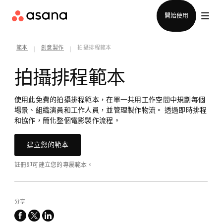
聯絡銷售部
開始使用
範本
創意製作
拍攝排程範本
|
|
拍攝排程範本
使用此免費的拍攝排程範本，在單一共用工作空間中規劃每個
場景、組織演員和工作人員，並管理製作物流。 透過即時排程
和協作，簡化整個電影製作流程。
建立您的範本
註冊即可建立您的專屬範本。
分享
facebook
x-
linkedin