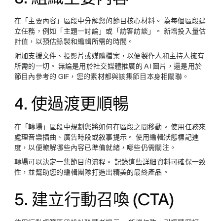
在「主要內容」區段中分解您的節目核心材料。 為每個區段建
立任務，例如「主題一討論」或「訪客訪談」。 新增投入量估
計值，以預估錄製和編輯所需的時間。
附加支援文件、投影片或媒體檔案，以便製作人和主持人擁有
所需的一切。 無論是用於社交媒體推廣的 AI 圖片，還是用於
節目內參考的 GIF，您的素材都與該集節目本身相關聯。
4. 使過渡更順暢
在「轉場」區段中規劃您將如何在區段之間移動。 使用任務來
處理音樂插曲、廣告時段或敘事提示。 使用編輯狀態標記進
度，以便瞭解哪些內容已準備就緒，哪些仍需關注。
轉場可以決定一集節目的流程。 記錄這些詳細資料可確保一致
性，並幫助您的編輯團隊打造出精美的最終產品。
5. 建立行動召喚 (CTA)