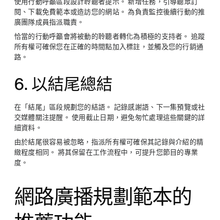
使用行動呼籲區段設計聆聽者提示。 新增任務，引導聽眾訂
閱、下載免費範本或造訪您的網站。 為負責監控後續行動的推
廣團隊成員指派職責。
恰當的行動呼籲會將被動的聆聽者轉化為積極的支持者。 追蹤
所有權可確保您在正確的時間點加入標註，並觸及您的行銷通
路。
6. 以結尾總結
在「結尾」區段規劃您的結語。 記錄感謝語、下一集預覽或社
交媒體關注提醒。 使用截止日期，避免匆忙處理這些關鍵的詳
細資料。
由於結尾很容易被忽略，指派所有權可確保其記錄與介紹的精
緻程度相同。 將其保留在工作流程中，可提升您節目的專業
度。
網路廣播規劃範本的