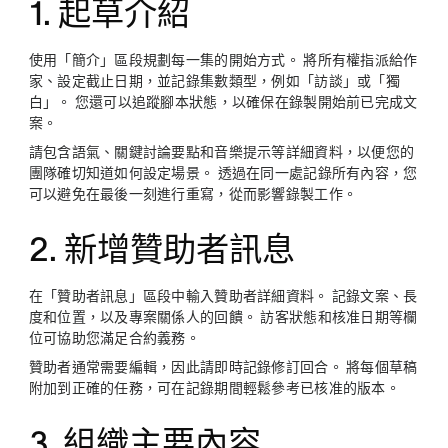
1. 起草介紹
使用「簡介」區段規劃每一集的開始方式。 將所有權指派給作
家、設定截止日期，並記錄集數類型，例如「訪談」或「獨
白」。 您還可以追蹤腳本狀態，以確保在錄製開始前已完成文
案。
請包含語氣、關鍵討論要點和音樂提示等詳細資料，以便您的
團隊確切知道如何設定場景。 透過在同一處記錄所有內容，您
可以避免在最後一刻進行重寫，從而影響錄製工作。
2. 新增贊助者訊息
在「贊助者訊息」區段中輸入贊助者詳細資料。 記錄文案、長
度和位置，以及專案關係人的回饋。 訪客狀態和核准日期等欄
位可協助您滿足合約義務。
贊助者通常需要編輯，因此請即時記錄修訂回合。 將每個草稿
附加到正確的任務，可在記錄期間輕鬆參考已核准的版本。
3. 組織主要內容