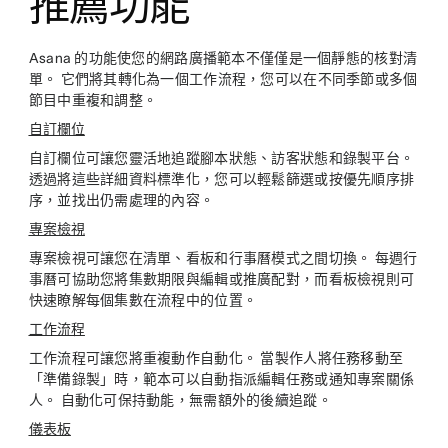
推薦功能
Asana 的功能使您的網路廣播範本不僅僅是一個靜態的核對清
單。 它們將其轉化為一個工作流程，您可以在不同季節或多個
節目中重複和調整。
自訂欄位
自訂欄位可讓您靈活地追蹤腳本狀態、訪客狀態和錄製平台。
透過將這些詳細資料標準化，您可以輕鬆篩選或按優先順序排
序，並找出仍需處理的內容。
專案檢視
專案檢視可讓您在清單、看板和行事曆模式之間切換。 每週行
事曆可協助您將集數期限與編輯或推廣配對，而看板檢視則可
快速瞭解每個集數在流程中的位置。
工作流程
工作流程可讓您將重複動作自動化。 當製作人將任務移動至
「準備錄製」時，範本可以自動指派編輯任務或通知專案關係
人。 自動化可保持動能，無需額外的後續追蹤。
儀表板