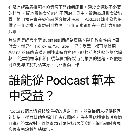
在沒有網路廣播範本的情況下開始新節目，通常會導致不必要
的錯誤。 腳本最終會分散在不同的工具中，贊助商訊息會被錯
置，節目備註會在發布前幾分鐘才撰寫。 Podcast 範本為您提
供了一個架構，從規劃到推廣，每個元素都能在一處地方組織
起來。
無論您是經營小型 Business 版網路廣播、製作教育性線上研
討會，還是在 TikTok 或 YouTube 上建立受眾，都可以使用
Asana 的網路廣播規劃範本追蹤期限、記錄訪客狀態並簡化編
輯。 範本將標準化節目從草稿到錄製再到推廣的過程，以便您
可以更專注於對話本身，而非後勤工作。
誰能從 Podcast 範本
中受益？
Podcast 範本透過移除重複的設定工作，並為每個人提供相同
的結構，從而幫助各種創作者和團隊。 許多團隊還會將其與
節
目進行範本
配對，以便從頭到尾保持現場活動、網路研討會或
多位來賓錄製的結構化。